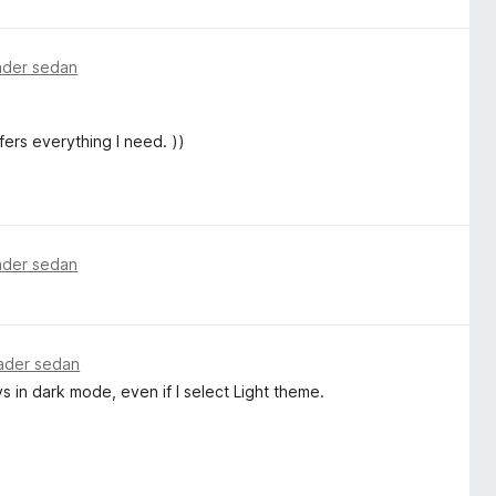
ader sedan
fers everything I need. ))
ader sedan
ader sedan
 in dark mode, even if I select Light theme.