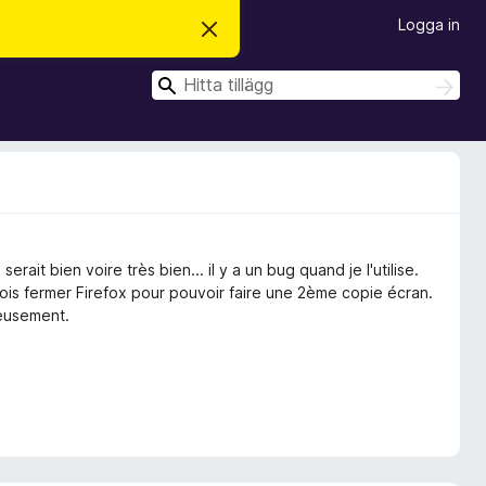
Logga in
A
v
v
S
i
S
s
ö
ö
a
k
k
d
e
t
t
a
m
e
d
erait bien voire très bien... il y a un bug quand je l'utilise.
d
e
dois fermer Firefox pour pouvoir faire une 2ème copie écran.
l
reusement.
a
n
d
e