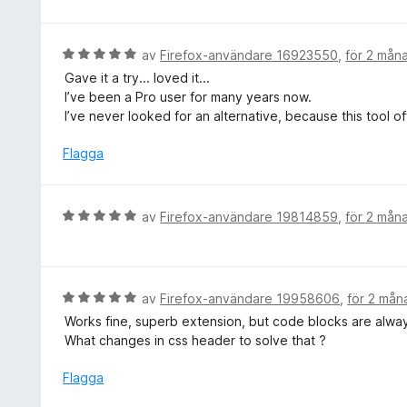
t
g
5
s
a
a
B
av
Firefox-användare 16923550
,
för 2 mån
v
t
e
5
Gave it a try... loved it...
t
t
I’ve been a Pro user for many years now.
2
y
I’ve never looked for an alternative, because this tool of
a
g
v
s
Flagga
5
a
t
t
B
av
Firefox-användare 19814859
,
för 2 mån
5
e
a
t
v
y
5
g
B
av
Firefox-användare 19958606
,
för 2 mån
s
e
Works fine, superb extension, but code blocks are always
a
t
What changes in css header to solve that ?
t
y
t
g
Flagga
5
s
a