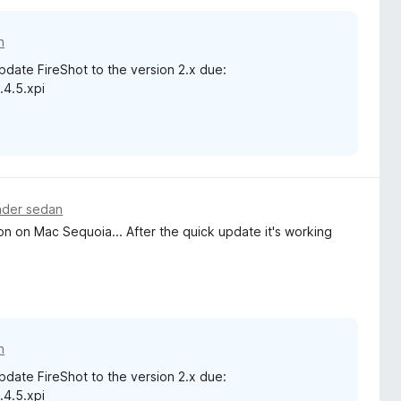
n
date FireShot to the version 2.x due:
.4.5.xpi
ader sedan
on on Mac Sequoia... After the quick update it's working
n
date FireShot to the version 2.x due:
.4.5.xpi