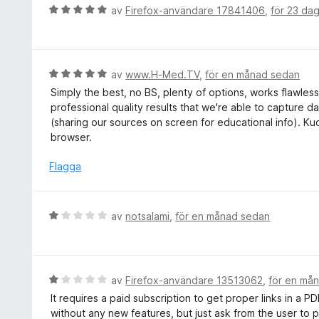
g
B
av
Firefox-användare 17841406
,
för 23 da
v
s
e
5
a
t
t
y
t
g
B
av
www.H-Med.TV
,
för en månad sedan
5
s
e
Simply the best, no BS, plenty of options, works flawlessl
a
a
t
professional quality results that we're able to capture 
v
t
y
(sharing our sources on screen for educational info). Ku
5
t
g
browser.
5
s
a
a
Flagga
v
t
5
t
5
B
av
notsalami
,
för en månad sedan
a
e
v
t
5
y
g
B
av
Firefox-användare 13513062
,
för en må
s
e
It requires a paid subscription to get proper links in a 
a
t
without any new features, but just ask from the user to pay