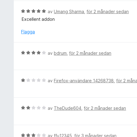
a
v
t
B
av
Umang Sharma
,
för 2 månader sedan
5
t
e
Excellent addon
5
t
a
y
Flagga
v
g
5
s
a
B
av
bdrum
,
för 2 månader sedan
t
e
t
t
5
y
a
g
B
av
Firefox-användare 14268738
,
för 2 mån
v
s
e
5
a
t
t
y
t
g
B
av
TheDude604
,
för 2 månader sedan
4
s
e
a
a
t
v
t
y
5
t
g
B
av
ffu12345
,
för 3 månader sedan