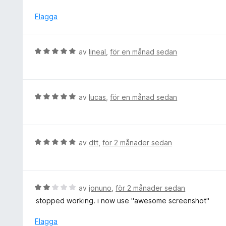
t
y
t
g
Flagga
1
s
a
a
v
t
B
av
lineal
,
för en månad sedan
5
t
e
1
t
a
y
v
g
B
av
lucas
,
för en månad sedan
5
s
e
a
t
t
y
t
g
B
av
dtt
,
för 2 månader sedan
5
s
e
a
a
t
v
t
y
5
t
g
B
av
jonuno
,
för 2 månader sedan
5
s
e
stopped working. i now use "awesome screenshot"
a
a
t
v
t
y
Flagga
5