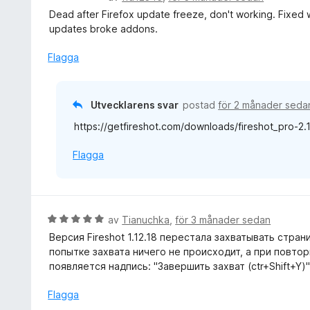
1
s
e
Dead after Firefox update freeze, don't working. Fixed w
a
a
t
updates broke addons.
v
t
y
5
t
g
Flagga
2
s
a
a
v
t
Utvecklarens svar
postad
för 2 månader seda
5
t
https://getfireshot.com/downloads/fireshot_pro-2.1
3
a
Flagga
v
5
B
av
Tianuchka
,
för 3 månader sedan
e
Версия Fireshot 1.12.18 перестала захватывать страни
t
попытке захвата ничего не происходит, а при повторн
y
появляется надпись: "Завершить захват (ctr+Shift+Y)
g
s
Flagga
a