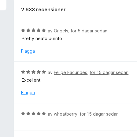
v
5
2 633 recensioner
B
av
Ongels
,
för 5 dagar sedan
e
Pretty neato burrito
t
y
Flagga
g
s
a
B
av
Felipe Facundes
,
för 15 dagar sedan
t
e
Excellent
t
t
5
y
Flagga
a
g
v
s
5
a
B
av
wheatberry
,
för 15 dagar sedan
t
e
t
t
5
y
a