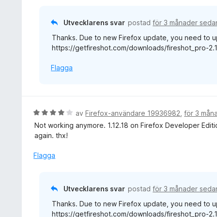
t
t
Utvecklarens svar
postad
för 3 månader seda
5
Thanks. Due to new Firefox update, you need to up
a
https://getfireshot.com/downloads/fireshot_pro-2.1
v
5
Flagga
B
av
Firefox-användare 19936982
,
för 3 mån
e
Not working anymore. 1.12.18 on Firefox Developer Editi
t
again. thx!
y
g
Flagga
s
a
t
Utvecklarens svar
postad
för 3 månader seda
t
Thanks. Due to new Firefox update, you need to up
4
https://getfireshot.com/downloads/fireshot_pro-2.1
a