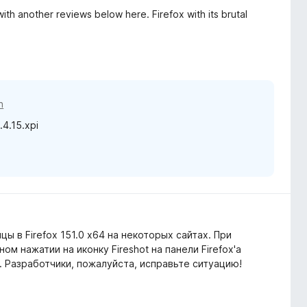
ith another reviews below here. Firefox with its brutal
n
.4.15.xpi
цы в Firefox 151.0 x64 на некоторых сайтах. При
ом нажатии на иконку Fireshot на панели Firefox'а
". Разработчики, пожалуйста, исправьте ситуацию!