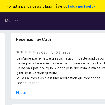
För att använda dessa tillägg måste du
ladda ner Firefox
.
Mer…
Recension av Cath
B
av
Cath
,
för 5 år sedan
e
Je n'aime pas émettre un avis négatif... Cette application s
t
Je ne peux faire une copie écran qu'une seule fois ! je 
y
Je ne sais pas pourquoi ? donc je le désinstalle malheu
g
(j'utilise la version gratuite).
s
Vu les autres avis c'est une application qui fonctionne...
a
Bonne journée !
t
t
Flagga
2
a