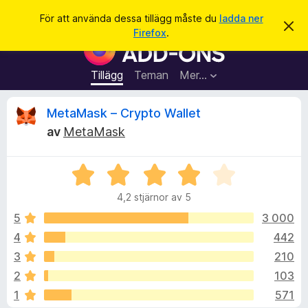
S
Logga in
För att använda dessa tillägg måste du
ladda ner
A
ö
Firefox
.
v
W
k
v
e
i
s
b
Tillägg
Teman
Mer…
a
b
d
e
l
R
MetaMask – Crypto Wallet
t
ä
t
av
MetaMask
a
s
e
m
a
e
d
B
r
c
d
e
t
e
4,2 stjärnor av 5
t
l
i
e
a
y
5
3 000
l
n
g
d
4
442
l
n
s
e
ä
3
210
a
g
t
s
2
103
t
g
1
571
4
f