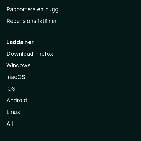
h
Rapportera en bugg
e
Recensionsriktlinjer
m
s
i
Ladda ner
d
Download Firefox
a
Windows
macOS
iOS
Android
Linux
All