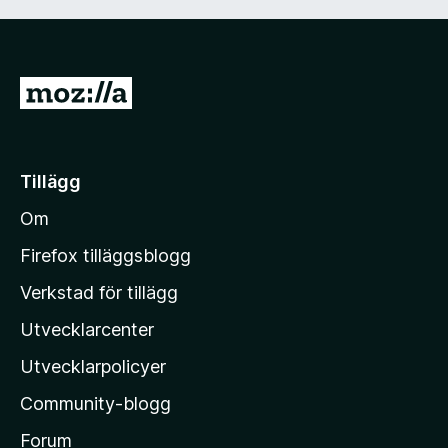
G
å
t
i
Tillägg
l
Om
l
M
Firefox tilläggsblogg
o
Verkstad för tillägg
z
Utvecklarcenter
i
l
Utvecklarpolicyer
l
Community-blogg
a
s
Forum