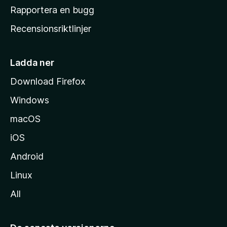
h
Rapportera en bugg
e
Recensionsriktlinjer
m
s
i
Ladda ner
d
Download Firefox
a
Windows
macOS
iOS
Android
Linux
All