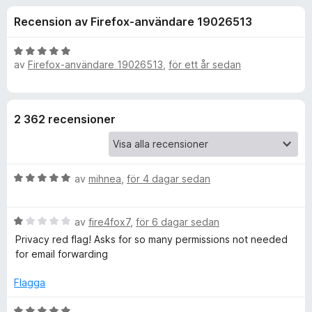
i
,
ö
Recension av Firefox-användare 19026513
3
r
o
a
F
v
B
i
av
Firefox-användare 19026513
,
för ett år sedan
n
5
e
r
t
y
e
e
g
f
2 362 recensioner
s
o
r
a
x
t
f
t
B
av
mihnea
,
för 4 dagar sedan
5
e
a
ö
t
v
B
y
av
fire4fox7
,
för 6 dagar sedan
5
r
e
g
Privacy red flag! Asks for so many permissions not needed
t
s
for email forwarding
y
a
D
g
t
Flagga
s
t
u
a
5
B