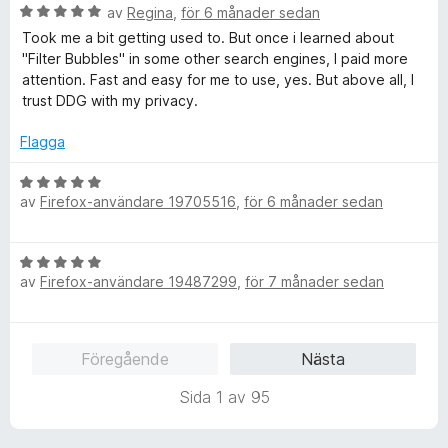
s
t
B
av
Regina
,
för 6 månader sedan
5
a
5
e
Took me a bit getting used to. But once i learned about
t
a
t
"Filter Bubbles" in some other search engines, I paid more
t
v
y
attention. Fast and easy for me to use, yes. But above all, I
5
5
g
trust DDG with my privacy.
a
s
v
a
Flagga
5
t
t
B
5
av
Firefox-användare 19705516
,
för 6 månader sedan
e
a
t
v
y
B
5
g
av
Firefox-användare 19487299
,
för 7 månader sedan
e
s
t
a
y
t
g
t
Föregående
Nästa
s
5
a
a
Sida 1 av 95
t
v
t
5