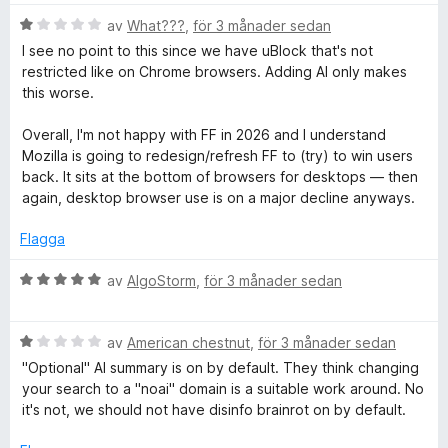
c
5
t
a
B
y
av
What???
,
för 3 månader sedan
v
e
k
g
I see no point to this since we have uBlock that's not
5
t
s
restricted like on Chrome browsers. Adding AI only makes
y
a
this worse.
e
g
t
s
t
Overall, I'm not happy with FF in 2026 and I understand
r
a
5
Mozilla is going to redesign/refresh FF to (try) to win users
t
a
back. It sits at the bottom of browsers for desktops — then
P
t
v
again, desktop browser use is on a major decline anyways.
1
5
a
r
Flagga
v
5
B
av
AlgoStorm
,
för 3 månader sedan
o
e
t
t
B
y
av
American chestnut
,
för 3 månader sedan
e
g
"Optional" AI summary is on by default. They think changing
e
t
s
your search to a "noai" domain is a suitable work around. No
y
a
it's not, we should not have disinfo brainrot on by default.
g
t
c
s
t