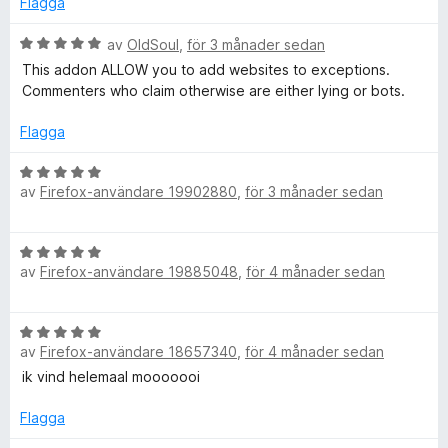
Flagga
a
5
t
t
a
B
av
OldSoul
,
för 3 månader sedan
t
v
e
This addon ALLOW you to add websites to exceptions.
i
1
5
t
Commenters who claim otherwise are either lying or bots.
a
y
v
o
g
Flagga
5
s
a
B
n
t
av
Firefox-användare 19902880
,
för 3 månader sedan
e
t
t
5
y
B
a
g
av
Firefox-användare 19885048
,
för 4 månader sedan
e
v
s
t
5
a
y
t
B
g
t
av
Firefox-användare 18657340
,
för 4 månader sedan
e
s
5
t
ik vind helemaal mooooooi
a
a
y
t
v
g
Flagga
t
5
s
5