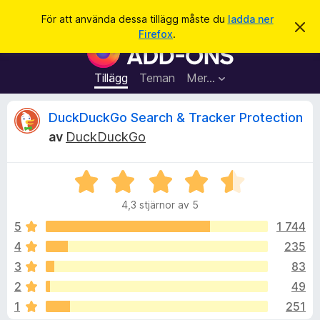
S
Logga in
För att använda dessa tillägg måste du
ladda ner
A
ö
Firefox
.
v
W
k
v
e
i
s
b
Tillägg
Teman
Mer…
a
b
d
e
l
R
DuckDuckGo Search & Tracker Protection
t
ä
t
av
DuckDuckGo
a
s
e
m
a
e
d
B
r
c
d
e
t
e
4,3 stjärnor av 5
t
l
i
e
a
y
5
1 744
l
n
g
d
4
235
l
n
s
e
ä
3
83
a
g
t
s
2
49
t
g
1
251
4
f