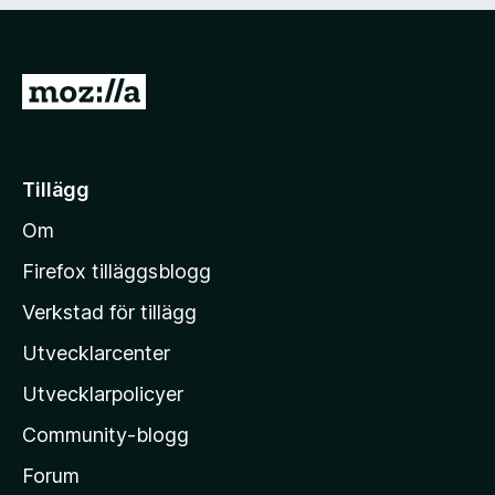
5
a
v
5
G
å
t
i
Tillägg
l
Om
l
M
Firefox tilläggsblogg
o
Verkstad för tillägg
z
Utvecklarcenter
i
l
Utvecklarpolicyer
l
Community-blogg
a
s
Forum