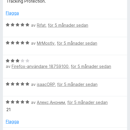
Tracking Protection.
Flagga
B
av
Rifat
,
för 5 månader sedan
e
t
B
y
av
MrMostly
,
för 5 månader sedan
e
g
t
s
B
y
a
av
Firefox-användare 18759100
,
för 5 månader sedan
e
g
t
t
s
t
y
a
5
B
av
isaacORP
,
för 5 månader sedan
g
t
a
e
s
t
v
t
a
5
5
B
y
av
Алекс,Аноним
,
för 5 månader sedan
t
a
e
g
t
21
v
t
s
3
5
y
a
Flagga
a
g
t
v