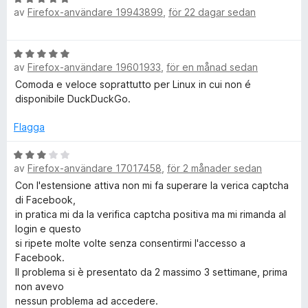
t
a
av
Firefox-användare 19943899
,
för 22 dagar sedan
e
c
t
v
t
1
5
y
k
B
a
g
av
Firefox-användare 19601933
,
för en månad sedan
e
v
s
t
5
Comoda e veloce soprattutto per Linux in cui non é
a
D
y
disponibile DuckDuckGo.
t
g
t
u
s
Flagga
5
a
a
c
t
B
v
av
Firefox-användare 17017458
,
för 2 månader sedan
t
e
5
5
t
Con l'estensione attiva non mi fa superare la verica captcha
k
a
y
di Facebook,
v
g
in pratica mi da la verifica captcha positiva ma mi rimanda al
G
5
s
login e questo
a
si ripete molte volte senza consentirmi l'accesso a
o
t
Facebook.
t
Il problema si è presentato da 2 massimo 3 settimane, prima
S
3
non avevo
a
nessun problema ad accedere.