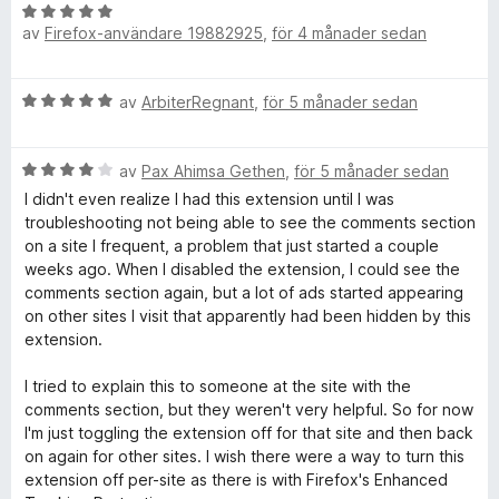
a
B
a
av
Firefox-användare 19882925
,
för 4 månader sedan
t
e
v
t
t
5
5
y
B
av
ArbiterRegnant
,
för 5 månader sedan
a
g
e
v
s
t
5
a
B
y
av
Pax Ahimsa Gethen
,
för 5 månader sedan
t
e
g
t
I didn't even realize I had this extension until I was
t
s
5
troubleshooting not being able to see the comments section
y
a
a
on a site I frequent, a problem that just started a couple
g
t
v
weeks ago. When I disabled the extension, I could see the
s
t
5
comments section again, but a lot of ads started appearing
a
5
on other sites I visit that apparently had been hidden by this
t
a
extension.
t
v
4
5
I tried to explain this to someone at the site with the
a
comments section, but they weren't very helpful. So for now
v
I'm just toggling the extension off for that site and then back
5
on again for other sites. I wish there were a way to turn this
extension off per-site as there is with Firefox's Enhanced