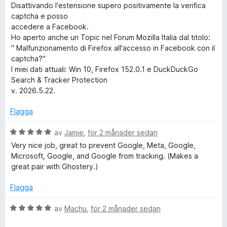
v
Disattivando l'estensione supero positivamente la verifica
e
5
captcha e posso
accedere a Facebook.
a
Ho aperto anche un Topic nel Forum Mozilla Italia dal titolo:
" Malfunzionamento di Firefox all'accesso in Facebook con il
r
captcha?"
I miei dati attuali: Win 10, Firefox 152.0.1 e DuckDuckGo
Search & Tracker Protection
c
v. 2026.5.22.
h
Flagga
&
B
av
Jamie
,
för 2 månader sedan
e
Very nice job, great to prevent Google, Meta, Google,
T
t
Microsoft, Google, and Google from tracking. (Makes a
y
great pair with Ghostery.)
g
r
s
Flagga
a
a
t
B
av
Machu
,
för 2 månader sedan
t
e