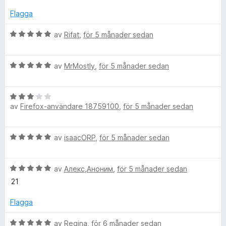
Flagga
B
av
Rifat
,
för 5 månader sedan
e
t
B
y
av
MrMostly
,
för 5 månader sedan
e
g
t
s
B
y
a
av
Firefox-användare 18759100
,
för 5 månader sedan
e
g
t
t
s
t
y
a
5
B
av
isaacORP
,
för 5 månader sedan
g
t
a
e
s
t
v
t
a
5
5
B
y
av
Алекс,Аноним
,
för 5 månader sedan
t
a
e
g
t
21
v
t
s
3
5
y
a
Flagga
a
g
t
v
s
t
B
av
Regina
,
för 6 månader sedan
5