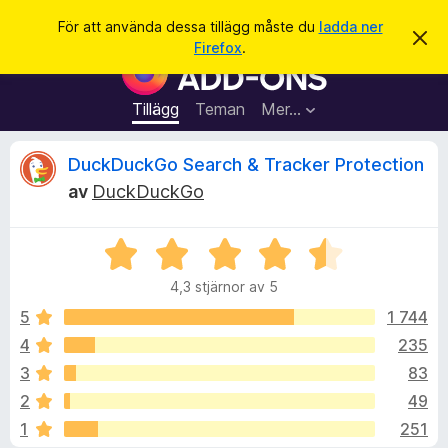
S
Logga in
För att använda dessa tillägg måste du
ladda ner
A
ö
Firefox
.
v
W
k
v
e
i
s
b
Tillägg
Teman
Mer…
a
b
d
e
l
R
DuckDuckGo Search & Tracker Protection
t
ä
t
av
DuckDuckGo
a
s
e
m
a
e
d
B
r
c
d
e
t
e
4,3 stjärnor av 5
t
l
i
e
a
y
5
1 744
l
n
g
d
4
235
l
n
s
e
ä
3
83
a
g
t
s
2
49
t
g
1
251
4
f