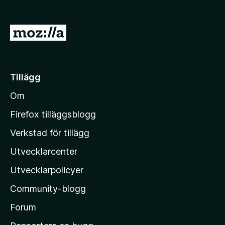
a
v
5
G
å
t
i
Tillägg
l
Om
l
M
Firefox tilläggsblogg
o
Verkstad för tillägg
z
Utvecklarcenter
i
l
Utvecklarpolicyer
l
Community-blogg
a
s
Forum
h