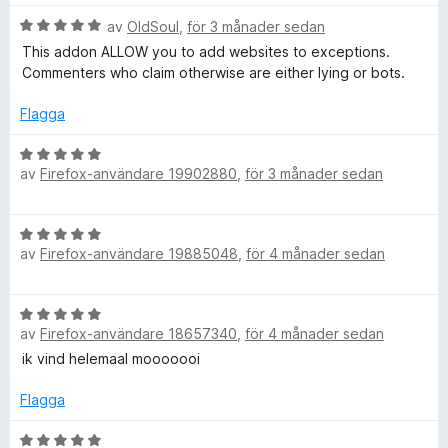
a
5
t
a
B
av
OldSoul
,
för 3 månader sedan
t
t
v
e
This addon ALLOW you to add websites to exceptions.
1
5
t
Commenters who claim otherwise are either lying or bots.
i
a
y
v
g
Flagga
o
5
s
a
B
t
av
Firefox-användare 19902880
n
,
för 3 månader sedan
e
t
t
5
y
B
a
g
av
Firefox-användare 19885048
,
för 4 månader sedan
e
v
s
t
5
a
y
t
B
g
t
av
Firefox-användare 18657340
,
för 4 månader sedan
e
s
5
t
ik vind helemaal mooooooi
a
a
y
t
v
g
Flagga
t
5
s
5
a
B
a