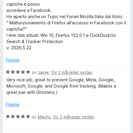
5
captcha e posso
e
accedere a Facebook.
Ho aperto anche un Topic nel Forum Mozilla Italia dal titolo:
a
" Malfunzionamento di Firefox all'accesso in Facebook con il
captcha?"
r
I miei dati attuali: Win 10, Firefox 152.0.1 e DuckDuckGo
Search & Tracker Protection
c
v. 2026.5.22.
Flagga
h
B
av
Jamie
,
för 2 månader sedan
&
e
Very nice job, great to prevent Google, Meta, Google,
t
Microsoft, Google, and Google from tracking. (Makes a
T
y
great pair with Ghostery.)
g
s
r
Flagga
a
t
B
av
Machu
,
för 2 månader sedan
a
t
e
5
t