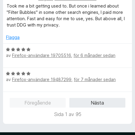
a
5
e
Took me a bit getting used to. But once i learned about
t
a
t
"Filter Bubbles" in some other search engines, I paid more
t
v
y
attention. Fast and easy for me to use, yes. But above all, I
5
5
g
trust DDG with my privacy.
a
s
v
a
Flagga
5
t
t
B
5
av
Firefox-användare 19705516
,
för 6 månader sedan
e
a
t
v
y
B
5
g
av
Firefox-användare 19487299
,
för 7 månader sedan
e
s
t
a
y
t
g
t
Föregående
Nästa
s
5
a
a
Sida 1 av 95
t
v
t
5
5