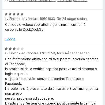
e
t
v
t
c
1
5
y
B
a
g
k
av
Firefox-användare 19601933
,
för 24 dagar sedan
e
v
s
t
5
Comoda e veloce soprattutto per Linux in cui non é
a
y
disponibile DuckDuckGo.
D
t
g
t
s
Flagga
5
u
a
a
t
B
v
c
av
Firefox-användare 17017458
,
för 2 månader sedan
t
e
5
5
t
Con l'estensione attiva non mi fa superare la verica captcha
k
a
y
di Facebook,
v
g
in pratica mi da la verifica captcha positiva ma mi rimanda al
5
s
login e questo
G
a
si ripete molte volte senza consentirmi l'accesso a
t
Facebook.
o
t
Il problema si è presentato da 2 massimo 3 settimane, prima
3
non avevo
S
a
nessun problema ad accedere.
v
Disattivando l'estensione supero positivamente la verifica