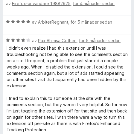
av
Firefox-användare 19882925
,
för 4 månader sedan
t
e
v
t
t
5
5
y
B
av
ArbiterRegnant
,
för 5 månader sedan
a
g
e
v
s
t
5
a
B
y
av
Pax Ahimsa Gethen
,
för 5 månader sedan
t
e
g
t
I didn't even realize I had this extension until I was
t
s
5
troubleshooting not being able to see the comments section
y
a
a
on a site I frequent, a problem that just started a couple
g
t
v
weeks ago. When I disabled the extension, I could see the
s
t
5
comments section again, but a lot of ads started appearing
a
5
on other sites I visit that apparently had been hidden by this
t
a
extension.
t
v
4
5
I tried to explain this to someone at the site with the
a
comments section, but they weren't very helpful. So for now
v
I'm just toggling the extension off for that site and then back
5
on again for other sites. I wish there were a way to turn this
extension off per-site as there is with Firefox's Enhanced
Tracking Protection.