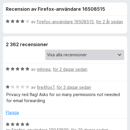
i
,
ö
Recension av Firefox-användare 16508515
3
r
o
a
F
v
B
av
Firefox-användare 16508515
,
för 2 år sedan
i
n
5
e
r
t
y
e
e
2 362 recensioner
g
f
s
o
r
a
x
t
B
f
av
mihnea
,
för 2 dagar sedan
t
e
4
t
a
ö
B
y
av
fire4fox7
,
för 3 dagar sedan
v
e
g
5
Privacy red flag! Asks for so many permissions not needed
r
t
s
for email forwarding
y
a
D
g
t
Flagga
s
t
a
5
B
u
t
a
av
Firefox-användare 19943899
,
för 20 dagar sedan