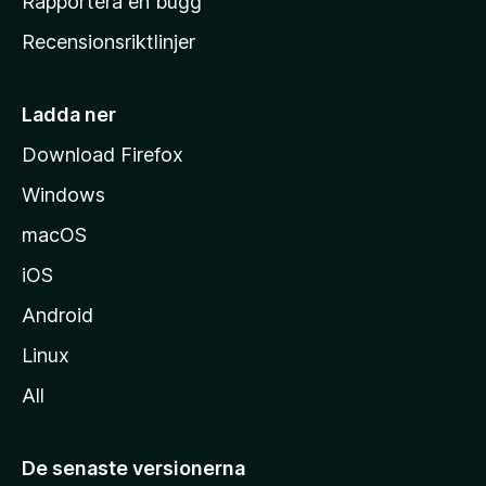
Rapportera en bugg
e
Recensionsriktlinjer
m
s
i
Ladda ner
d
Download Firefox
a
Windows
macOS
iOS
Android
Linux
All
De senaste versionerna