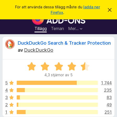
S
Logga in
För att använda dessa tillägg måste du
ladda ner
A
ö
Firefox
.
v
W
k
v
e
i
s
b
Tillägg
Teman
Mer…
a
b
d
e
l
R
DuckDuckGo Search & Tracker Protection
t
ä
t
av
DuckDuckGo
a
s
e
m
a
e
d
B
r
c
d
e
t
e
4,3 stjärnor av 5
t
l
i
e
a
y
5
1 744
l
n
g
d
4
235
l
n
s
e
ä
3
83
a
g
t
s
2
49
t
g
1
251
4
f