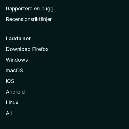
h
Rapportera en bugg
e
Recensionsriktlinjer
m
s
i
Ladda ner
d
Download Firefox
a
Windows
macOS
iOS
Android
Linux
All