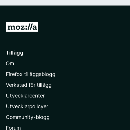
G
å
t
i
Tillägg
l
Om
l
M
Firefox tilläggsblogg
o
Verkstad för tillägg
z
Utvecklarcenter
i
l
Utvecklarpolicyer
l
Community-blogg
a
s
Forum