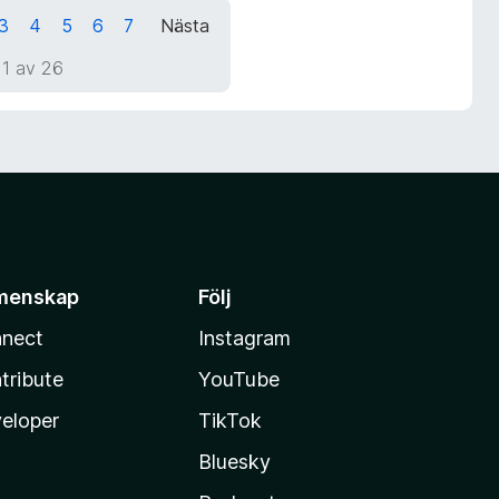
3
4
5
6
7
Nästa
 1 av 26
menskap
Följ
nect
Instagram
tribute
YouTube
eloper
TikTok
Bluesky