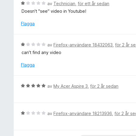
a
B
av
Technician
,
för ett år sedan
v
t
e
5
Doesn't "see" video in Youtube!
t
t
1
y
Flagga
a
g
v
s
5
a
B
av
Firefox-användare 18432063
,
för 2 år s
t
e
can't find any video
t
t
1
y
Flagga
a
g
v
s
5
a
B
av
My Acer Aspire 3
,
för 2 år sedan
t
e
t
t
1
y
a
g
B
av
Firefox-användare 18213936
,
för 2 år s
v
s
e
5
a
t
t
y