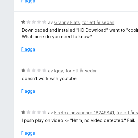
Flagga
a
g
v
s
5
a
B
av
Granny Flats
,
för ett år sedan
t
e
Downloaded and installed "HD Download" went to "coolma
t
t
What more do you need to know?
1
y
a
g
Flagga
v
s
5
a
t
B
av
Iggy
,
för ett år sedan
t
e
doesn't work with youtube
1
t
a
y
Flagga
v
g
5
s
a
B
av
Firefox-användare 18249841
,
för ett år
t
e
I push play on video -> "Hmm, no video detected." Fail.
t
t
1
y
Flagga
a