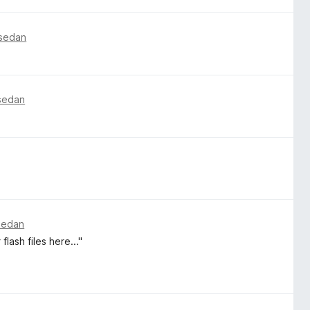
 sedan
 sedan
 sedan
lash files here..."