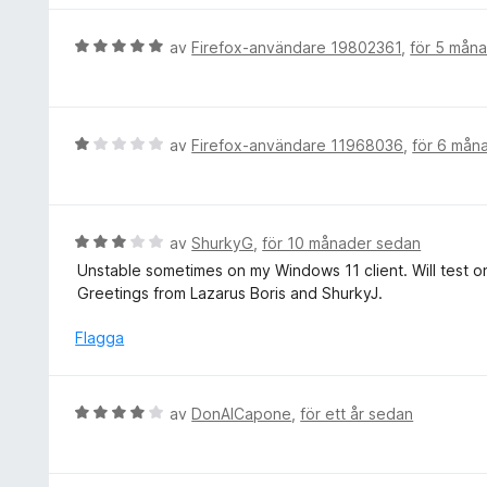
1
s
a
a
B
av
Firefox-användare 19802361
,
för 5 mån
v
t
e
5
t
t
1
y
a
g
B
av
Firefox-användare 11968036
,
för 6 mån
v
s
e
5
a
t
t
y
t
g
B
av
ShurkyG
,
för 10 månader sedan
5
s
e
Unstable sometimes on my Windows 11 client. Will test o
a
a
t
Greetings from Lazarus Boris and ShurkyJ.
v
t
y
5
t
g
Flagga
1
s
a
a
v
t
B
av
DonAlCapone
,
för ett år sedan
5
t
e
3
t
a
y