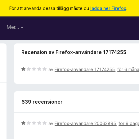
För att använda dessa tillägg måste du
ladda ner Firefox
.
Mer…
Recension av Firefox-användare 17174255
B
av
Firefox-användare 17174255
,
för 6 mån
e
t
y
g
639 recensioner
s
a
t
t
B
av
Firefox-användare 20063895
,
för 9 dag
1
e
a
t