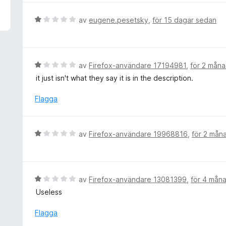
v
y
5
g
B
av
eugene.pesetsky
,
för 15 dagar sedan
s
e
a
t
t
y
t
g
B
av
Firefox-användare 17194981
,
för 2 mån
1
s
e
it just isn't what they say it is in the description.
a
a
t
v
t
y
Flagga
5
t
g
1
s
a
a
B
av
Firefox-användare 19968816
,
för 2 mån
v
t
e
5
t
t
1
y
a
g
B
av
Firefox-användare 13081399
,
för 4 mån
v
s
e
5
Useless
a
t
t
y
Flagga
t
g