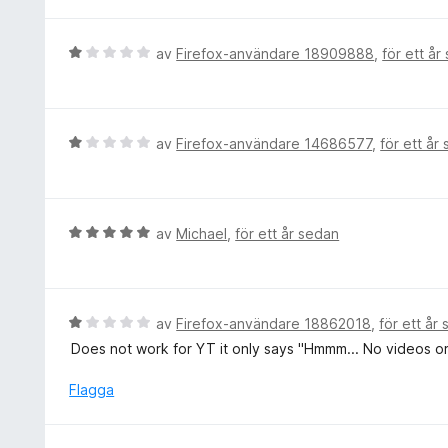
g
v
s
5
a
B
av
Firefox-användare 18909888
,
för ett år
t
e
t
t
1
y
a
g
B
av
Firefox-användare 14686577
,
för ett år
v
s
e
5
a
t
t
y
t
g
B
av
Michael
,
för ett år sedan
1
s
e
a
a
t
v
t
y
5
t
g
B
av
Firefox-användare 18862018
,
för ett år
1
s
e
Does not work for YT it only says "Hmmm... No videos or f
a
a
t
v
t
y
Flagga
5
t
g
5
s
a