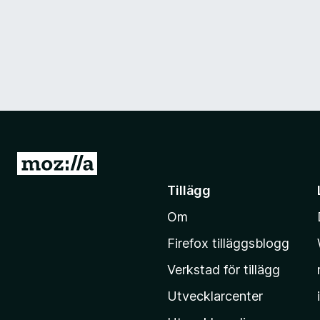
G
å
Tillägg
t
Om
i
l
Firefox tilläggsblogg
l
Verkstad för tillägg
M
o
Utvecklarcenter
z