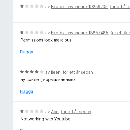
v
g
B
av
Firefox-användare 19259235
,
för ett år
5
s
e
a
t
t
y
t
g
B
av
Firefox-användare 18857485
,
för ett år
4
s
e
Permissions look malicious
a
a
t
v
t
y
Flagga
5
t
g
1
s
a
a
B
av
lleen
,
för ett år sedan
v
t
e
5
ну сойдет, нормальненько
t
t
1
y
Flagga
a
g
v
s
5
a
B
av
Ace
,
för ett år sedan
t
e
Not working with Youtube
t
t
4
y