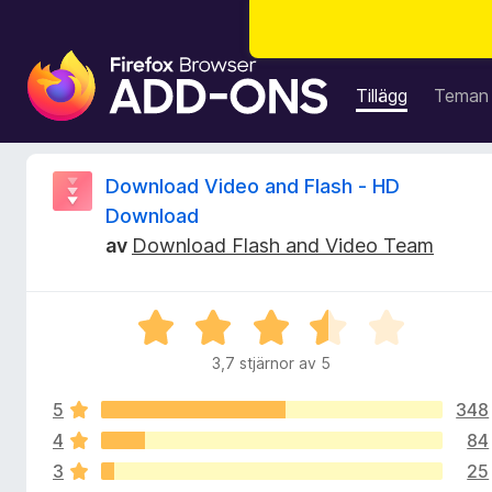
W
e
Tillägg
Teman
b
b
l
R
Download Video and Flash - HD
ä
Download
s
e
av
Download Flash and Video Team
a
r
c
t
B
i
e
e
l
3,7 stjärnor av 5
t
l
n
y
ä
5
348
g
g
s
4
84
s
g
a
3
25
t
f