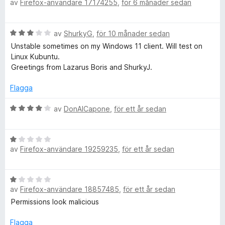
av
Firefox-användare 17174255
,
för 6 månader sedan
e
s
e
5
t
a
a
y
t
v
o
B
av
ShurkyG
,
för 10 månader sedan
g
t
5
e
s
Unstable sometimes on my Windows 11 client. Will test on
1
t
a
a
Linux Kubuntu.
a
y
t
Greetings from Lazarus Boris and ShurkyJ.
v
g
t
5
n
s
1
Flagga
a
a
d
t
B
v
av
DonAlCapone
,
för ett år sedan
t
e
5
F
3
t
a
B
y
v
av
Firefox-användare 19259235
,
för ett år sedan
e
g
l
5
t
s
y
a
a
B
g
t
av
Firefox-användare 18857485
,
för ett år sedan
e
s
t
s
t
Permissions look malicious
a
4
y
t
a
g
Flagga
t
v