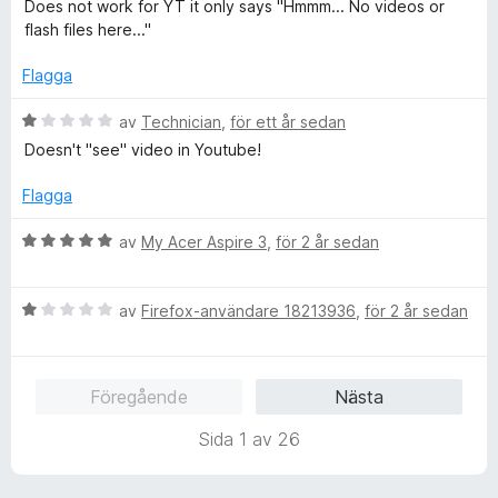
t
s
Does not work for YT it only says "Hmmm... No videos or
1
y
a
flash files here..."
a
g
t
v
s
t
Flagga
5
a
5
t
B
a
av
Technician
,
för ett år sedan
t
e
v
Doesn't "see" video in Youtube!
1
t
5
a
y
Flagga
v
g
5
s
B
av
My Acer Aspire 3
,
för 2 år sedan
a
e
t
t
t
B
y
av
Firefox-användare 18213936
,
för 2 år sedan
1
e
g
a
t
s
v
y
a
Föregående
Nästa
5
g
t
s
t
Sida 1 av 26
a
5
t
a
t
v