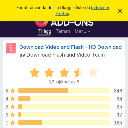
S
Logga in
För att använda dessa tillägg måste du
ladda ner
A
ö
Firefox
.
v
W
k
v
e
i
s
b
Tillägg
Teman
Mer…
a
b
d
e
l
R
Download Video and Flash - HD Download
t
ä
t
av
Download Flash and Video Team
a
s
e
m
a
e
d
B
r
c
d
e
t
e
3,7 stjärnor av 5
t
l
i
e
a
y
5
348
l
n
g
d
4
84
l
n
s
e
ä
3
25
a
g
t
s
2
17
t
g
1
165
3
f