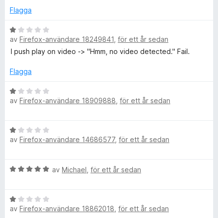
a
y
Flagga
a
v
g
5
s
B
d
a
av
Firefox-användare 18249841
,
för ett år sedan
e
t
t
I push play on video -> "Hmm, no video detected." Fail.
t
y
1
g
Flagga
a
s
v
a
B
5
av
Firefox-användare 18909888
,
för ett år sedan
t
e
t
t
1
y
B
a
g
av
Firefox-användare 14686577
,
för ett år sedan
e
v
s
t
5
a
y
t
B
av
Michael
,
för ett år sedan
g
t
e
s
1
t
a
a
B
y
t
v
av
Firefox-användare 18862018
,
för ett år sedan
e
g
t
5