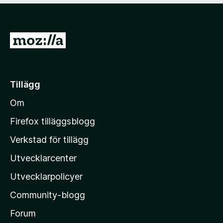
1
5
a
v
G
5
å
t
i
Tillägg
l
Om
l
M
Firefox tilläggsblogg
o
Verkstad för tillägg
z
Utvecklarcenter
i
l
Utvecklarpolicyer
l
Community-blogg
a
s
Forum