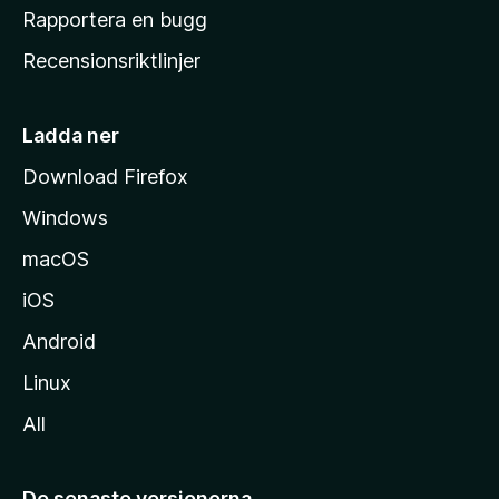
h
Rapportera en bugg
e
Recensionsriktlinjer
m
s
i
Ladda ner
d
Download Firefox
a
Windows
macOS
iOS
Android
Linux
All
De senaste versionerna