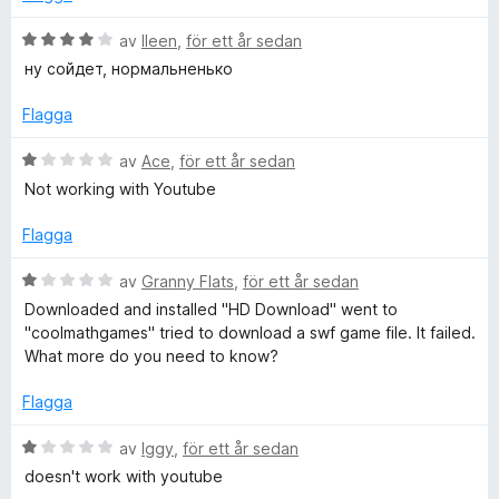
h
s
1
5
a
B
av
lleen
,
för ett år sedan
a
-
t
e
v
ну сойдет, нормальненько
t
t
5
H
1
y
Flagga
a
g
v
s
D
B
av
Ace
,
för ett år sedan
5
a
e
Not working with Youtube
t
t
D
t
y
Flagga
4
g
o
a
s
B
av
Granny Flats
,
för ett år sedan
v
a
e
Downloaded and installed "HD Download" went to
w
5
t
t
"coolmathgames" tried to download a swf game file. It failed.
t
y
What more do you need to know?
1
n
g
a
s
Flagga
v
a
l
5
t
B
av
Iggy
,
för ett år sedan
t
e
doesn't work with youtube
o
1
t