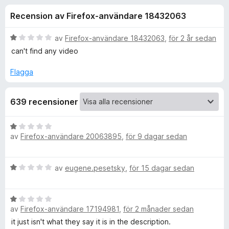
i
,
ö
Recension av Firefox-användare 18432063
7
r
o
a
F
v
B
av
Firefox-användare 18432063
,
för 2 år sedan
i
n
5
e
can't find any video
r
t
y
e
Flagga
e
g
f
s
o
r
639 recensioner
a
x
t
f
t
B
1
av
Firefox-användare 20063895
,
för 9 dagar sedan
e
a
ö
t
v
y
5
B
av
eugene.pesetsky
,
för 15 dagar sedan
g
r
e
s
t
a
D
B
y
t
av
Firefox-användare 17194981
,
för 2 månader sedan
e
g
t
o
t
s
it just isn't what they say it is in the description.
1