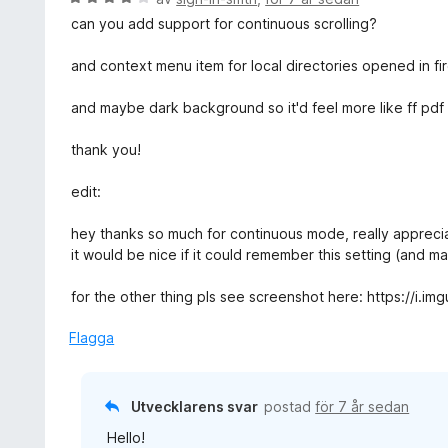
t
e
can you add support for continuous scrolling?
t
t
5
y
and context menu item for local directories opened in fir
a
g
v
s
and maybe dark background so it'd feel more like ff pdf
5
a
t
thank you!
t
4
edit:
a
v
hey thanks so much for continuous mode, really apprecia
5
it would be nice if it could remember this setting (and
for the other thing pls see screenshot here: https://i.im
Flagga
Utvecklarens svar
postad
för 7 år sedan
Hello!