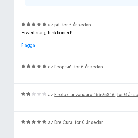
B
av
pit
,
för 5 år sedan
e
Erweiterung funktioniert!
t
y
Flagga
g
s
a
B
av
Георгий
,
för 6 år sedan
t
e
t
t
5
y
a
g
B
av
Firefox-användare 16505818
,
för 6 år s
v
s
e
5
a
t
t
y
t
g
B
av
Dre Cura
,
för 6 år sedan
5
s
e
a
a
t
v