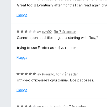
5
s
e
Great tool !! Eventually after months I can read again djvu
a
a
t
v
t
y
Flagga
5
t
g
5
s
a
a
B
av
xzn92
,
för 7 år sedan
v
t
e
5
Cannot open local files e.g. urls starting with file:///
t
t
5
y
trying to use Firefox as a djvu reader
a
g
v
s
Flagga
5
a
t
t
B
av
Pseudo
,
för 7 år sedan
3
e
отлично открывает djvu файлы. Все работает.
a
t
v
y
Flagga
5
g
s
a
B
av
sign-in-smth
,
för 7 år sedan