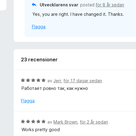
v
Utvecklarens svar
postad
för 8 år sedan
5
Yes, you are right. I have changed it. Thanks.
Flagga
23 recensioner
B
av
Jerr
,
för 17 dagar sedan
e
Работает ровно так, как нужно
t
y
Flagga
g
s
a
B
av
Mark Brown
,
för 2 år sedan
t
e
Works pretty good
t
t