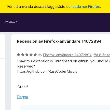
För att använda dessa tillägg måste du
ladda ner Firefox
.
Mer…
Recension av Firefox-användare 14072894
B
av
Firefox-användare 14072894
,
för 8 år 
e
I saw this extension is Unlicensed on github, you should a
t
Reserved".
y
https://github.com/RussCoder/djvujs
g
s
----
a
Great!
t
t
Flagga
5
a