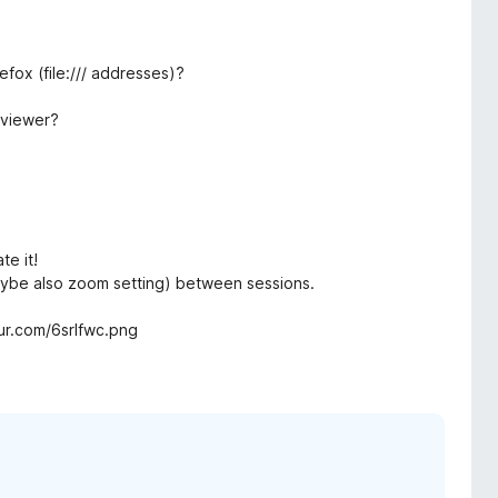
efox (file:/// addresses)?
 viewer?
te it!
 maybe also zoom setting) between sessions.
gur.com/6srIfwc.png