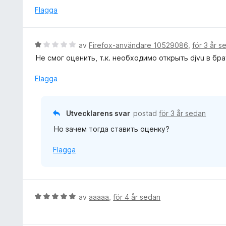
5
y
Flagga
a
g
v
s
5
a
B
av
Firefox-användare 10529086
,
för 3 år s
t
e
Не смог оценить, т.к. необходимо открыть djvu в бра
t
t
5
y
Flagga
a
g
v
s
5
a
Utvecklarens svar
postad
för 3 år sedan
t
Но зачем тогда ставить оценку?
t
1
Flagga
a
v
5
B
av
aaaaa
,
för 4 år sedan
e
t