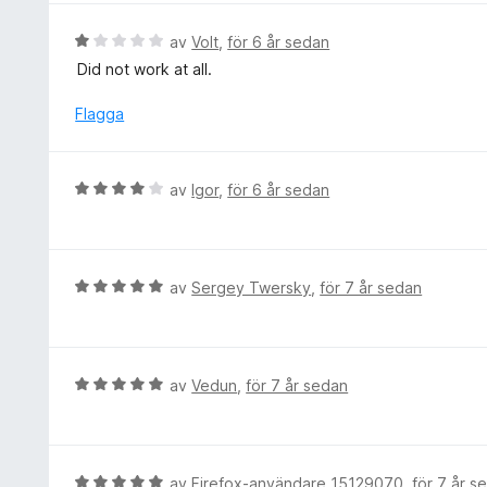
t
y
5
t
g
B
av
Volt
,
för 6 år sedan
2
s
e
Did not work at all.
a
a
t
v
t
y
Flagga
5
t
g
5
s
a
a
B
av
Igor
,
för 6 år sedan
v
t
e
5
t
t
1
y
a
g
B
av
Sergey Twersky
,
för 7 år sedan
v
s
e
5
a
t
t
y
t
g
B
av
Vedun
,
för 7 år sedan
4
s
e
a
a
t
v
t
y
5
t
g
B
av
Firefox-användare 15129070
,
för 7 år s