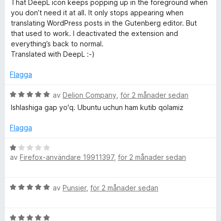
t
That DeepL icon keeps popping up in the foreground when
1
you don’t need it at all. It only stops appearing when
s
a
translating WordPress posts in the Gutenberg editor. But
v
that used to work. I deactivated the extension and
i
5
everything’s back to normal.
Translated with DeepL :-)
s
Flagga
t
B
av
Delion Company
,
för 2 månader sedan
e
Ishlashiga gap yo'q. Ubuntu uchun ham kutib qolamiz
e
t
y
Flagga
n
g
s
B
a
t
av
Firefox-användare 19911397
,
för 2 månader sedan
e
t
t
t
y
B
5
av
Punsier
,
för 2 månader sedan
g
e
a
s
t
v
a
B
y
5
t