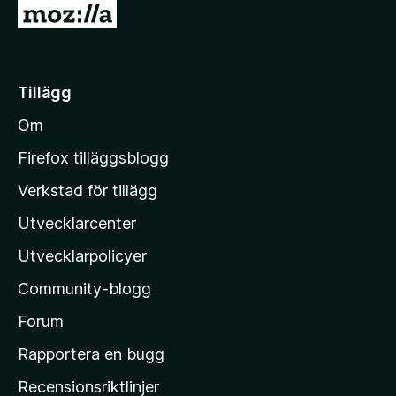
G
å
t
i
Tillägg
l
Om
l
M
Firefox tilläggsblogg
o
Verkstad för tillägg
z
Utvecklarcenter
i
l
Utvecklarpolicyer
l
Community-blogg
a
s
Forum
h
Rapportera en bugg
e
Recensionsriktlinjer
m