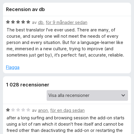
i
,
ö
Recension av db
2
r
o
a
F
v
B
av
db
,
för 9 månader sedan
i
n
5
e
The best translator I've ever used. There are many, of
r
t
course, and surely one will not meet the needs of every
y
e
person and every situation. But for a language-learner like
e
g
f
me, immersed in a new culture, trying to improve (and
s
sometimes just get by), it's perfect: fast, accurate, reliable.
o
r
a
x
t
Flagga
f
t
5
1 028 recensioner
a
ö
v
5
r
B
av
anon
,
för en dag sedan
D
e
after a long surfing and browsing session the add-on starts
t
using a lot of ram which it doesn't free itself and cannot be
e
y
freed other than deactivating the add-on or restarting the