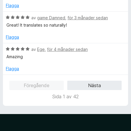
s
5
Flagga
a
a
t
B
v
av
game Damned
,
för 3 månader sedan
t
e
5
Great! It translates so naturally!
5
t
a
y
Flagga
v
g
5
s
B
av
Ege
,
för 4 månader sedan
a
e
Amazing
t
t
t
y
Flagga
5
g
a
s
Föregående
Nästa
v
a
5
t
Sida 1 av 42
t
5
a
v
5