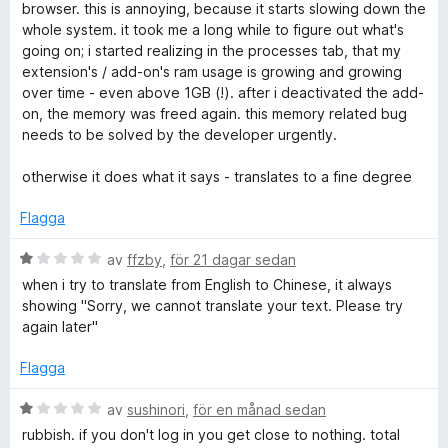
g
browser. this is annoying, because it starts slowing down the
s
whole system. it took me a long while to figure out what's
e
a
going on; i started realizing in the processes tab, that my
t
extension's / add-on's ram usage is growing and growing
p
t
over time - even above 1GB (!). after i deactivated the add-
1
on, the memory was freed again. this memory related bug
L
a
needs to be solved by the developer urgently.
v
5
:
otherwise it does what it says - translates to a fine degree
Flagga
A
B
av
ffzby
,
för 21 dagar sedan
I
e
when i try to translate from English to Chinese, it always
t
showing "Sorry, we cannot translate your text. Please try
-
y
again later"
g
s
ö
Flagga
a
t
B
av
sushinori
,
för en månad sedan
v
t
e
rubbish. if you don't log in you get close to nothing. total
1