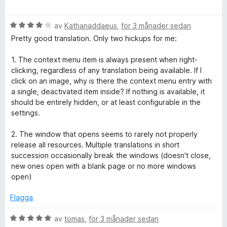
e
g
t
t
s
t
B
y
av
Kathanaddaeus
,
för 3 månader sedan
a
5
e
g
t
a
Pretty good translation. Only two hickups for me:
t
s
t
v
y
a
5
5
1. The context menu item is always present when right-
g
t
a
clicking, regardless of any translation being available. If I
s
t
v
click on an image, why is there the context menu entry with
a
5
5
a single, deactivated item inside? If nothing is available, it
t
a
should be entirely hidden, or at least configurable in the
t
v
settings.
4
5
a
2. The window that opens seems to rarely not properly
v
release all resources. Multiple translations in short
5
succession occasionally break the windows (doesn't close,
new ones open with a blank page or no more windows
open)
Flagga
B
av
tomas
,
för 3 månader sedan