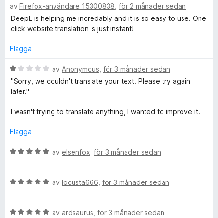
av
Firefox-användare 15300838
,
för 2 månader sedan
e
g
t
t
s
DeepL is helping me incredably and it is so easy to use. One
1
y
a
click website translation is just instant!
a
g
t
v
s
t
Flagga
5
a
5
t
B
a
av
Anonymous
,
för 3 månader sedan
t
e
v
"Sorry, we couldn't translate your text. Please try again
5
t
5
later."
a
y
v
g
I wasn't trying to translate anything, I wanted to improve it.
5
s
a
Flagga
t
t
B
av
elsenfox
,
för 3 månader sedan
1
e
a
t
v
B
y
av
locusta666
,
för 3 månader sedan
5
e
g
t
s
B
y
av
ardsaurus
,
för 3 månader sedan
a