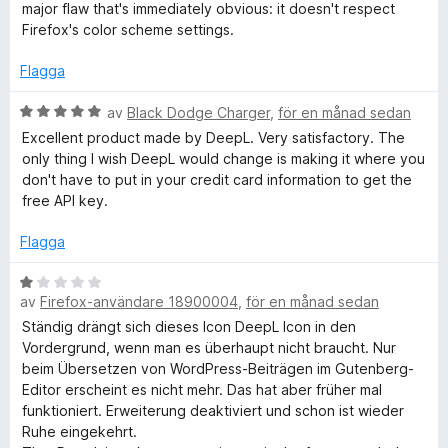
o
t
v
t
major flaw that's immediately obvious: it doesn't respect
3
5
y
Firefox's color scheme settings.
a
g
c
v
s
Flagga
5
a
h
t
B
av
Black Dodge Charger
,
för en månad sedan
t
e
Excellent product made by DeepL. Very satisfactory. The
s
4
t
only thing I wish DeepL would change is making it where you
a
y
don't have to put in your credit card information to get the
k
v
g
free API key.
5
s
a
r
Flagga
t
t
B
i
5
av
Firefox-användare 18900004
,
för en månad sedan
e
a
t
Ständig drängt sich dieses Icon DeepL Icon in den
v
v
y
Vordergrund, wenn man es überhaupt nicht braucht. Nur
5
g
beim Übersetzen von WordPress-Beiträgen im Gutenberg-
a
s
Editor erscheint es nicht mehr. Das hat aber früher mal
a
funktioniert. Erweiterung deaktiviert und schon ist wieder
t
s
Ruhe eingekehrt.