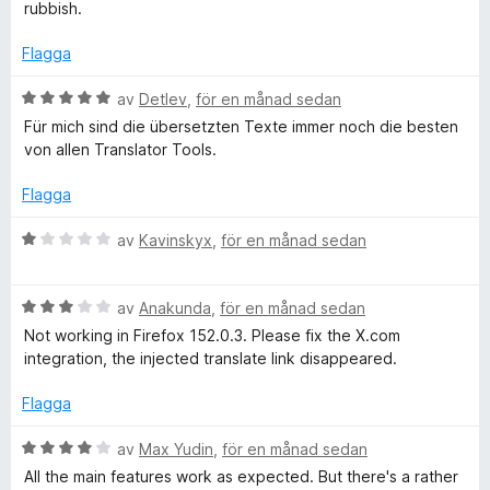
t
rubbish.
e
a
y
v
g
Flagga
r
5
s
a
B
av
Detlev
,
för en månad sedan
t
s
e
Für mich sind die übersetzten Texte immer noch die besten
t
t
von allen Translator Tools.
1
y
ä
a
g
Flagga
v
s
t
5
a
B
av
Kavinskyx
,
för en månad sedan
t
e
t
t
t
5
B
y
av
Anakunda
,
för en månad sedan
a
e
a
g
Not working in Firefox 152.0.3. Please fix the X.com
v
t
s
integration, the injected translate link disappeared.
5
y
a
r
g
t
Flagga
s
t
e
a
1
B
av
Max Yudin
,
för en månad sedan
t
a
e
All the main features work as expected. But there's a rather