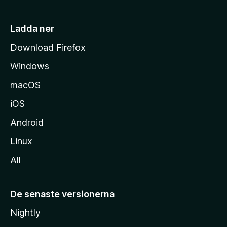
s
i
Ladda ner
d
Download Firefox
a
Windows
macOS
iOS
Android
Linux
All
De senaste versionerna
Nightly