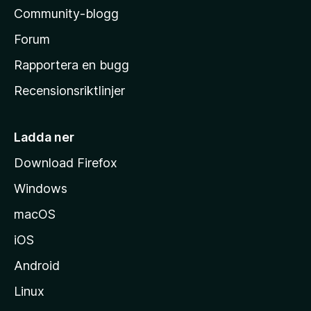
l
Community-blogg
a
s
Forum
h
Rapportera en bugg
e
Recensionsriktlinjer
m
s
i
Ladda ner
d
Download Firefox
a
Windows
macOS
iOS
Android
Linux