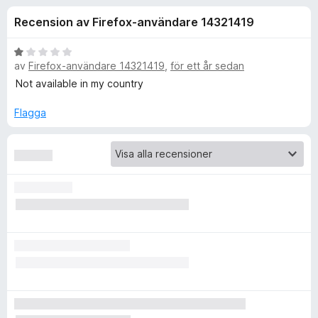
i
,
ö
Recension av Firefox-användare 14321419
2
r
o
a
F
v
B
i
av
Firefox-användare 14321419
,
för ett år sedan
n
5
e
r
t
Not available in my country
y
e
e
g
Flagga
f
s
o
r
a
x
t
f
t
1
a
ö
v
5
r
D
e