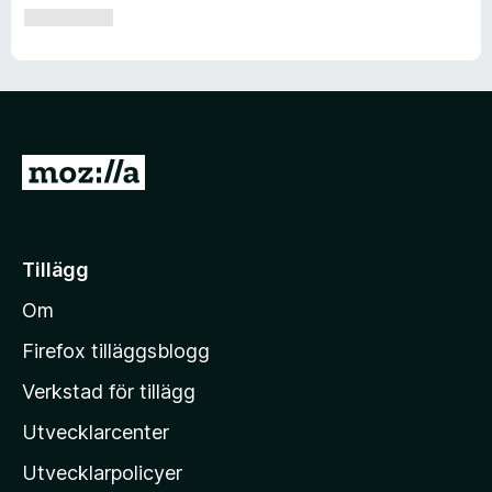
G
å
t
i
Tillägg
l
Om
l
M
Firefox tilläggsblogg
o
Verkstad för tillägg
z
Utvecklarcenter
i
l
Utvecklarpolicyer