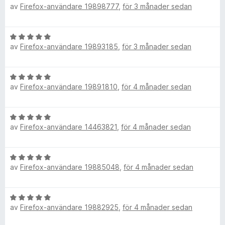
t
5
av
Firefox-användare 19898777
,
för 3 månader sedan
e
s
5
t
a
a
y
t
v
B
g
t
5
av
Firefox-användare 19893185
,
för 3 månader sedan
e
s
5
t
a
a
y
t
v
B
g
t
5
av
Firefox-användare 19891810
,
för 4 månader sedan
e
s
5
t
a
a
y
t
v
B
g
t
5
av
Firefox-användare 14463821
,
för 4 månader sedan
e
s
5
t
a
a
y
t
v
B
g
t
5
av
Firefox-användare 19885048
,
för 4 månader sedan
e
s
5
t
a
a
y
t
v
B
g
t
5
av
Firefox-användare 19882925
,
för 4 månader sedan
e
s
5
t
a
a