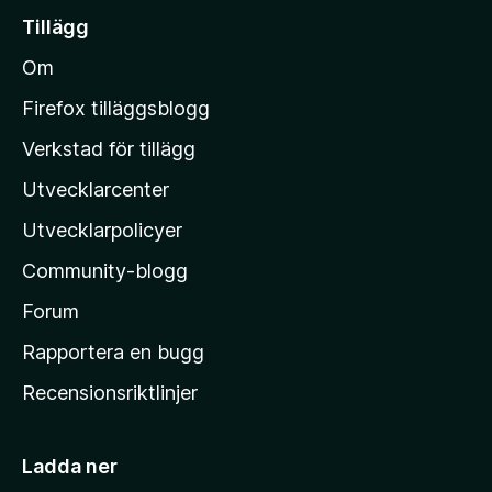
i
Tillägg
l
Om
l
M
Firefox tilläggsblogg
o
Verkstad för tillägg
z
Utvecklarcenter
i
l
Utvecklarpolicyer
l
Community-blogg
a
s
Forum
h
Rapportera en bugg
e
Recensionsriktlinjer
m
s
i
Ladda ner
d