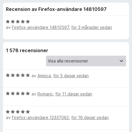
i
,
ö
Recension av Firefox-användare 14810597
8
r
o
a
F
v
B
i
av
Firefox-användare 14810597
,
för 3 månader sedan
n
5
e
r
t
y
e
e
g
f
1 578 recensioner
s
o
r
a
x
t
f
t
B
av
Amisca
,
för 5 dagar sedan
5
e
a
ö
t
v
B
y
av
Romaric
,
för 11 dagar sedan
5
r
e
g
t
s
B
y
a
D
av
Firefox-användare 12337062
,
för 16 dagar sedan
e
g
t
t
s
t
e
y
a
5