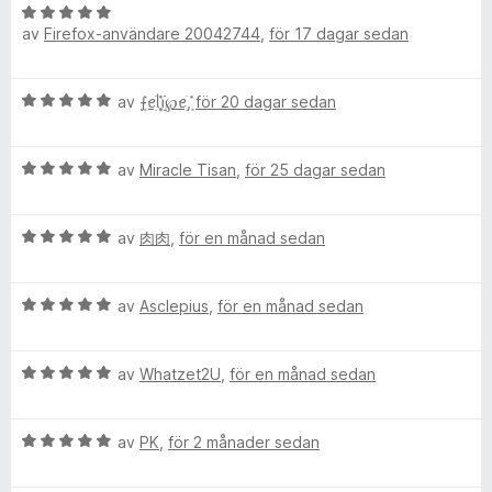
B
g
t
a
c
av
Firefox-användare 20042744
,
för 17 dagar sedan
e
s
t
v
t
a
5
5
y
e
t
a
B
av
ܻ⨍ꫀׁׅܻ݊ᥣׁׅ֪ꪱׁׁׁׅׅׅ℘ꫀׁׅܻ݊
,
för 20 dagar sedan
g
t
v
e
s
5
5
n
t
a
a
B
y
av
Miracle Tisan
,
för 25 dagar sedan
t
v
t
e
g
t
5
t
s
5
B
y
av
肉肉
,
för en månad sedan
a
a
r
e
g
t
v
t
s
t
5
a
B
y
av
Asclepius
,
för en månad sedan
a
5
e
g
t
a
l
t
s
t
v
B
y
av
Whatzet2U
,
för en månad sedan
a
5
5
e
g
t
a
e
t
s
t
v
B
y
av
PK
,
för 2 månader sedan
a
5
5
y
e
g
t
a
t
s
t
v