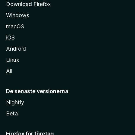
Download Firefox
a
Windows
macOS
iOS
Android
Linux
All
De senaste versionerna
Nightly
Beta
Firefox för företag