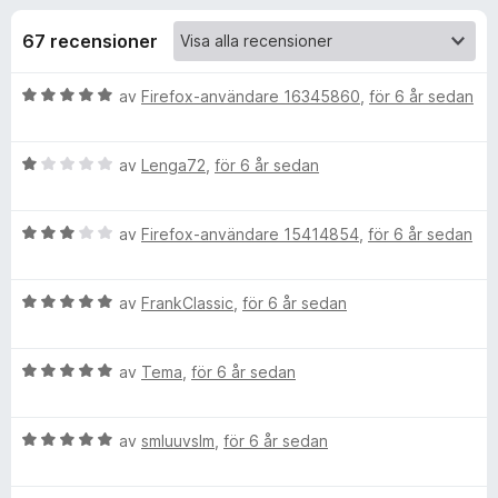
i
,
ö
4
67 recensioner
r
o
a
F
v
B
av
Firefox-användare 16345860
,
för 6 år sedan
i
n
5
e
r
t
e
e
B
y
av
Lenga72
,
för 6 år sedan
f
e
g
o
t
r
s
x
B
y
av
Firefox-användare 15414854
,
för 6 år sedan
a
e
g
t
f
t
s
t
B
y
av
FrankClassic
,
för 6 år sedan
a
5
ö
e
g
t
a
t
s
t
v
B
r
y
av
Tema
,
för 6 år sedan
a
1
5
e
g
t
a
t
s
t
v
B
B
y
av
smluuvslm
,
för 6 år sedan
a
3
5
e
g
t
a
l
t
s
t
v