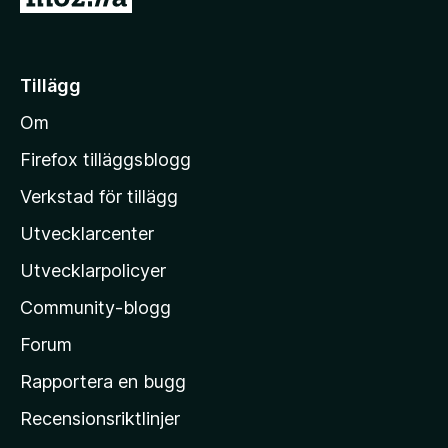
å
t
i
Tillägg
l
Om
l
M
Firefox tilläggsblogg
o
Verkstad för tillägg
z
Utvecklarcenter
i
l
Utvecklarpolicyer
l
Community-blogg
a
s
Forum
h
Rapportera en bugg
e
Recensionsriktlinjer
m