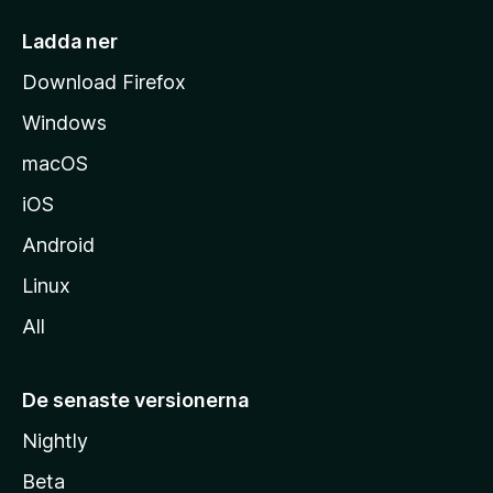
s
i
Ladda ner
d
Download Firefox
a
Windows
macOS
iOS
Android
Linux
All
De senaste versionerna
Nightly
Beta