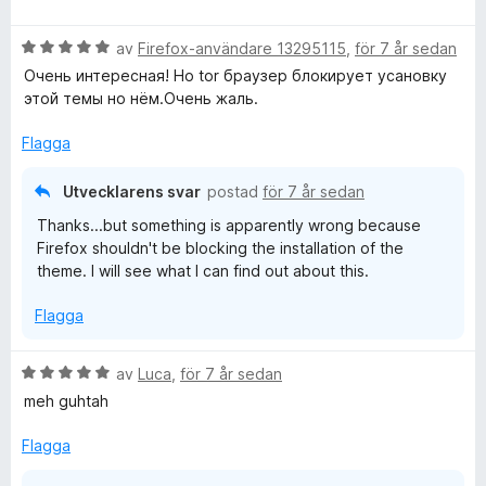
a
e
g
t
a
t
s
t
v
B
y
av
Firefox-användare 13295115
,
för 7 år sedan
a
D
5
5
e
g
t
a
Очень интересная! Но tor браузер блокирует усановку
t
s
t
v
этой темы но нём.Очень жаль.
o
y
a
1
5
g
t
a
Flagga
n
s
t
v
a
3
5
Utvecklarens svar
postad
för 7 år sedan
n
t
a
Thanks...but something is apparently wrong because
t
v
Firefox shouldn't be blocking the installation of the
5
5
a
theme. I will see what I can find out about this.
a
v
Flagga
5
B
av
Luca
,
för 7 år sedan
e
meh guhtah
t
y
Flagga
g