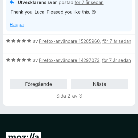
s
Utvecklarens svar
postad
för 7 år sedan
a
Thank you, Luca. Pleased you like this. 😊
t
t
Flagga
5
a
v
B
av
Firefox-användare 15205960
,
för 7 år sedan
5
e
t
B
y
av
Firefox-användare 14297073
,
för 7 år sedan
e
g
t
s
y
a
Föregående
Nästa
g
t
s
t
Sida 2 av 3
a
5
t
a
t
v
5
5
a
v
G
5