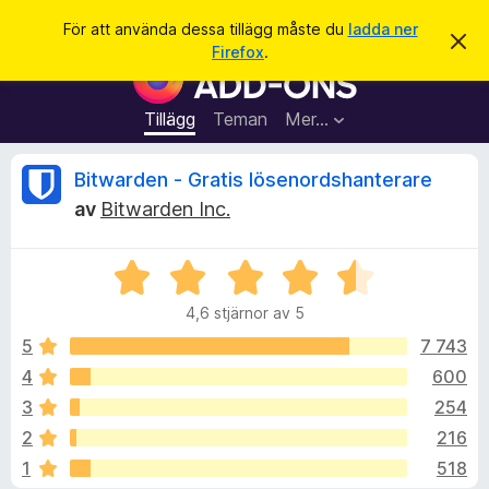
S
Logga in
För att använda dessa tillägg måste du
ladda ner
A
ö
Firefox
.
v
W
k
v
e
i
s
b
Tillägg
Teman
Mer…
a
b
d
e
l
R
Bitwarden - Gratis lösenordshanterare
t
ä
t
av
Bitwarden Inc.
a
s
e
m
a
e
d
B
r
c
d
e
t
e
4,6 stjärnor av 5
t
l
i
e
a
y
5
7 743
l
n
g
d
4
600
l
n
s
e
ä
3
254
a
g
t
s
2
216
t
g
1
518
4
f