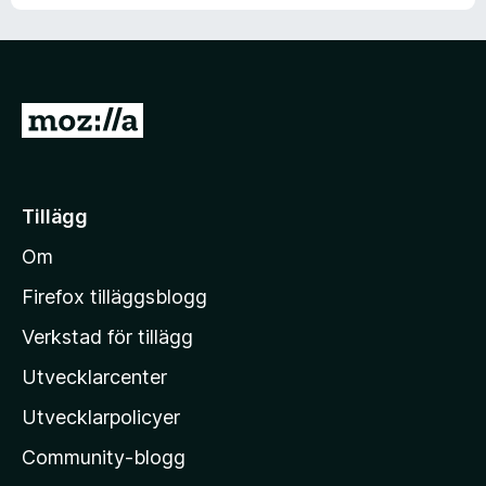
G
å
t
i
Tillägg
l
Om
l
M
Firefox tilläggsblogg
o
Verkstad för tillägg
z
Utvecklarcenter
i
l
Utvecklarpolicyer
l
Community-blogg
a