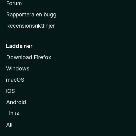
s
Forum
h
Rapportera en bugg
e
Recensionsriktlinjer
m
s
i
Ladda ner
d
Download Firefox
a
Windows
macOS
iOS
Android
Linux
All