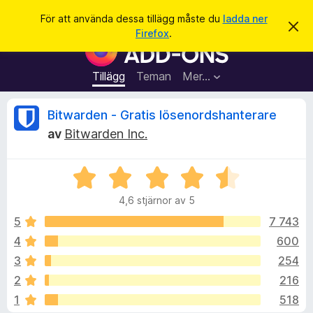
S
Logga in
För att använda dessa tillägg måste du
ladda ner
A
ö
Firefox
.
v
W
k
v
e
i
s
b
Tillägg
Teman
Mer…
a
b
d
e
l
R
Bitwarden - Gratis lösenordshanterare
t
ä
t
av
Bitwarden Inc.
a
s
e
m
a
e
d
B
r
c
d
e
t
e
4,6 stjärnor av 5
t
l
i
e
a
y
5
7 743
l
n
g
d
4
600
l
n
s
e
ä
3
254
a
g
t
s
2
216
t
g
1
518
4
f