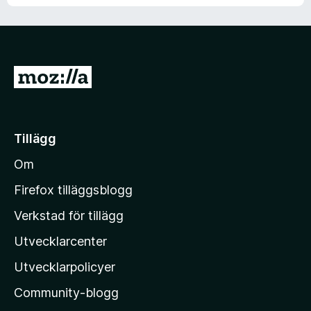
G
å
t
i
Tillägg
l
Om
l
M
Firefox tilläggsblogg
o
Verkstad för tillägg
z
Utvecklarcenter
i
l
Utvecklarpolicyer
l
Community-blogg
a