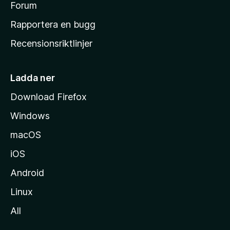
s
Forum
h
Rapportera en bugg
e
Recensionsriktlinjer
m
s
i
Ladda ner
d
Download Firefox
a
Windows
macOS
iOS
Android
Linux
All