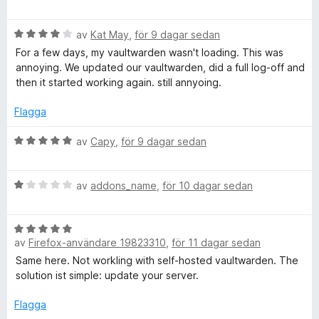
n
t
e
1
t
o
B
a
y
av
Kat May
,
för 9 dagar sedan
e
v
g
For a few days, my vaultwarden wasn't loading. This was
t
5
s
r
annoying. We updated our vaultwarden, did a full log-off and
y
a
then it started working again. still annyoing.
g
t
d
s
t
Flagga
a
5
s
t
a
B
av
Capy
,
för 9 dagar sedan
t
v
e
4
5
h
t
a
B
y
av
addons_name
,
för 10 dagar sedan
v
e
g
a
5
t
s
B
y
a
n
av
Firefox-användare 19823310
,
för 11 dagar sedan
e
g
t
t
s
t
Same here. Not workling with self-hosted vaultwarden. The
t
y
a
5
solution ist simple: update your server.
g
t
a
s
t
Flagga
v
e
a