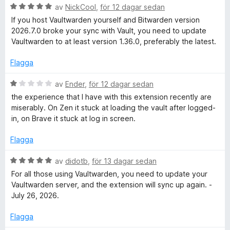
B
1
av
NickCool
,
för 12 dagar sedan
g
e
a
s
If you host Vaultwarden yourself and Bitwarden version
t
v
a
2026.7.0 broke your sync with Vault, you need to update
y
5
t
Vaultwarden to at least version 1.36.0, preferably the latest.
g
t
s
5
Flagga
a
a
t
B
v
av
Ender
,
för 12 dagar sedan
t
e
5
the experience that I have with this extension recently are
5
t
miserably. On Zen it stuck at loading the vault after logged-
a
y
in, on Brave it stuck at log in screen.
v
g
5
s
Flagga
a
t
B
av
didotb
,
för 13 dagar sedan
t
e
For all those using Vaultwarden, you need to update your
1
t
Vaultwarden server, and the extension will sync up again. -
a
y
July 26, 2026.
v
g
5
s
Flagga
a