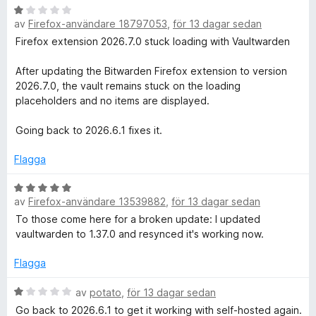
t
B
t
av
Firefox-användare 18797053
,
för 13 dagar sedan
e
5
t
Firefox extension 2026.7.0 stuck loading with Vaultwarden
a
y
v
g
After updating the Bitwarden Firefox extension to version
5
s
2026.7.0, the vault remains stuck on the loading
a
placeholders and no items are displayed.
t
t
Going back to 2026.6.1 fixes it.
1
a
Flagga
v
5
B
av
Firefox-användare 13539882
,
för 13 dagar sedan
e
t
To those come here for a broken update: I updated
y
vaultwarden to 1.37.0 and resynced it's working now.
g
s
Flagga
a
t
B
av
potato
,
för 13 dagar sedan
t
e
Go back to 2026.6.1 to get it working with self-hosted again.