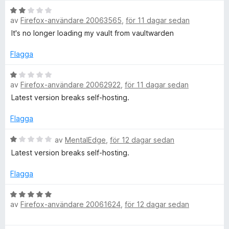
1
5
t
B
a
r
av
Firefox-användare 20063565
,
för 11 dagar sedan
t
e
v
5
t
5
It's no longer loading my vault from vaultwarden
a
a
y
v
g
Flagga
5
s
r
a
B
av
Firefox-användare 20062922
,
för 11 dagar sedan
t
e
e
t
t
Latest version breaks self-hosting.
2
y
a
g
Flagga
v
s
5
a
B
av
MentalEdge
,
för 12 dagar sedan
t
e
Latest version breaks self-hosting.
t
t
1
y
Flagga
a
g
v
s
B
5
a
av
Firefox-användare 20061624
,
för 12 dagar sedan
e
t
t
t
y