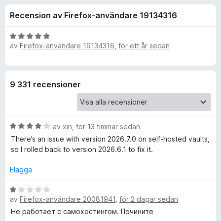
i
,
ö
Recension av Firefox-användare 19134316
6
r
o
a
F
v
B
i
av
Firefox-användare 19134316
,
för ett år sedan
n
5
e
r
t
y
e
e
g
f
9 331 recensioner
s
o
r
a
x
t
f
t
B
av
xin
,
för 13 timmar sedan
5
e
There’s an issue with version 2026.7.0 on self‑hosted vaults,
a
ö
t
so I rolled back to version 2026.6.1 to fix it.
v
y
5
r
g
Flagga
s
a
B
B
t
av
Firefox-användare 20081941
,
för 2 dagar sedan
e
t
t
Не работает с самохостингом. Почините
i
4
y