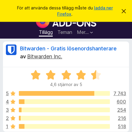
S
Logga in
För att använda dessa tillägg måste du
ladda ner
A
ö
Firefox
.
v
W
k
v
e
i
s
b
Tillägg
Teman
Mer…
a
b
d
e
l
R
Bitwarden - Gratis lösenordshanterare
t
ä
t
av
Bitwarden Inc.
a
s
e
m
a
e
d
B
r
c
d
e
t
e
4,6 stjärnor av 5
t
l
i
e
a
y
5
7 743
l
n
g
d
4
600
l
n
s
e
ä
3
254
a
g
t
s
2
216
t
g
1
518
4
f