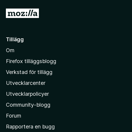
G
å
t
i
Tillägg
l
Om
l
M
Firefox tilläggsblogg
o
Verkstad för tillägg
z
Utvecklarcenter
i
l
Utvecklarpolicyer
l
Community-blogg
a
s
Forum
h
Rapportera en bugg
e