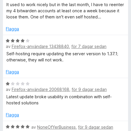
5
5
e
r
It used to work nicely but in the last month, I have to reenter
a
t
my 4 bitwarden accounts at least once a week because it
v
y
loose them. One of them isn't even self hosted...
a
5
g
s
Flagga
t
a
t
B
t
i
av
Firefox-användare 13438840
,
för 7 dagar sedan
e
1
t
Self-hosting require updating the server version to 1.37.1;
a
y
otherwise, they will not work.
s
v
g
5
s
Flagga
l
a
t
B
ö
av
Firefox-användare 20068168
,
för 9 dagar sedan
t
e
4
t
Latest update broke usability in combination with self-
a
y
s
hosted solutions
v
g
5
s
Flagga
e
a
t
B
av
NoneOfYerBusiness
,
för 9 dagar sedan