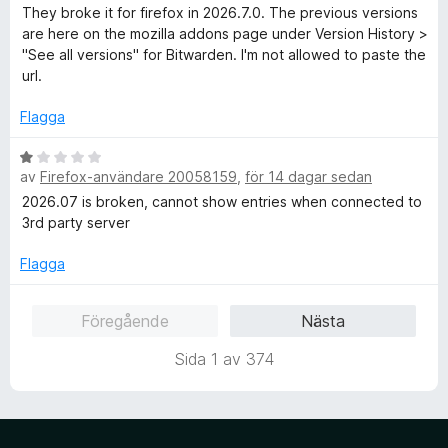
5
t
They broke it for firefox in 2026.7.0. The previous versions
a
y
are here on the mozilla addons page under Version History >
v
g
"See all versions" for Bitwarden. I'm not allowed to paste the
5
s
url.
a
t
Flagga
t
1
B
a
av
Firefox-användare 20058159
,
för 14 dagar sedan
e
v
t
2026.07 is broken, cannot show entries when connected to
5
y
3rd party server
g
s
Flagga
a
t
Föregående
Nästa
t
1
Sida 1 av 374
a
v
5