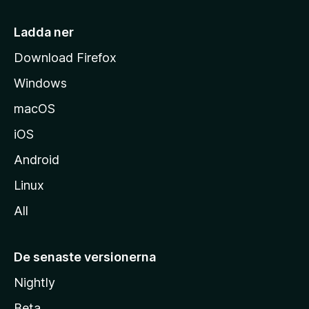
s
i
Ladda ner
d
Download Firefox
a
Windows
macOS
iOS
Android
Linux
All
De senaste versionerna
Nightly
Beta