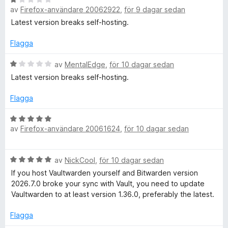
av
Firefox-användare 20062922
,
för 9 dagar sedan
t
e
r
t
t
Latest version breaks self-hosting.
2
y
a
a
g
Flagga
v
s
5
a
B
r
av
MentalEdge
,
för 10 dagar sedan
t
e
Latest version breaks self-hosting.
t
t
e
1
y
Flagga
a
g
v
s
B
5
a
av
Firefox-användare 20061624
,
för 10 dagar sedan
e
t
t
t
y
B
1
av
NickCool
,
för 10 dagar sedan
g
e
a
s
If you host Vaultwarden yourself and Bitwarden version
t
v
a
2026.7.0 broke your sync with Vault, you need to update
y
5
t
Vaultwarden to at least version 1.36.0, preferably the latest.
g
t
s
5
Flagga
a
a