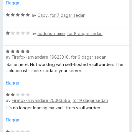
n
s
t
Flagga
a
5
o
t
a
B
av
Capy
,
för 7 dagar sedan
t
v
e
4
5
t
r
a
B
y
av
addons_name
,
för 8 dagar sedan
v
e
g
d
5
t
s
B
y
a
s
av
Firefox-användare 19823310
,
för 9 dagar sedan
e
g
t
t
s
t
Same here. Not workling with self-hosted vaultwarden. The
y
h
a
5
solution ist simple: update your server.
g
t
a
s
t
Flagga
v
a
a
1
5
t
B
a
n
av
Firefox-användare 20063565
,
för 9 dagar sedan
t
e
v
5
t
5
It's no longer loading my vault from vaultwarden
t
a
y
v
g
Flagga
5
s
e
a
B