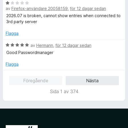
1
B
a
av
Firefox-användare 20058159
,
för 12 dagar sedan
e
v
t
2026.07 is broken, cannot show entries when connected to
5
y
3rd party server
g
s
Flagga
a
t
B
av
Hermann
,
för 12 dagar sedan
t
e
Good Passwordmanager
1
t
a
y
Flagga
v
g
5
s
Föregående
Nästa
a
t
Sida 1 av 374
t
5
a
v
5