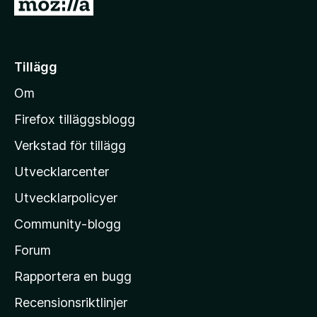
G
å
t
i
Tillägg
l
Om
l
M
Firefox tilläggsblogg
o
Verkstad för tillägg
z
Utvecklarcenter
i
l
Utvecklarpolicyer
l
Community-blogg
a
s
Forum
h
Rapportera en bugg
e
Recensionsriktlinjer
m