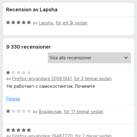
i
,
ö
Recension av Lapsha
6
r
o
a
F
v
B
av
Lapsha
,
för ett år sedan
i
n
5
e
r
t
y
e
e
9 330 recensioner
g
f
s
o
r
a
x
t
B
f
t
av
Firefox-användare 20081941
,
för 3 timmar sedan
e
5
t
Не работает с самохостингом. Почините
a
ö
y
v
g
Flagga
5
r
s
a
B
av
Владислав
,
för 11 timmar sedan
B
t
e
t
t
B
1
y
i
av
Firefox-användare 19487770
,
för 2 dagar sedan
e
a
g