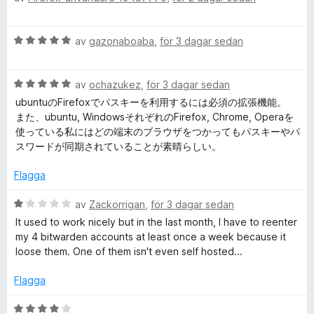
t
v
s
t
y
5
a
B
av
gazonaboaba
,
för 3 dagar sedan
g
t
w
e
s
t
t
a
1
B
y
av
ochazukez
,
för 3 dagar sedan
t
a
a
e
g
t
ubuntuのFirefoxでパスキーを利用するには必須の拡張機能。
v
t
s
5
また、ubuntu, WindowsそれぞれのFirefox, Chrome, Operaを
5
r
y
a
a
使っている私にはどの端末のブラウザをつかってもパスキーやパ
g
t
v
スワードが同期されていることが素晴らしい。
d
s
t
5
a
5
Flagga
t
a
e
t
v
B
av
Zackorrigan
,
för 3 dagar sedan
5
5
e
It used to work nicely but in the last month, I have to reenter
n
a
t
my 4 bitwarden accounts at least once a week because it
v
y
loose them. One of them isn't even self hosted...
-
5
g
s
Flagga
G
a
t
B