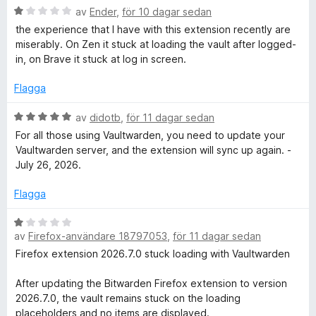
t
B
v
av
Ender
,
för 10 dagar sedan
t
e
5
the experience that I have with this extension recently are
5
t
miserably. On Zen it stuck at loading the vault after logged-
a
y
in, on Brave it stuck at log in screen.
v
g
5
s
Flagga
a
t
B
av
didotb
,
för 11 dagar sedan
t
e
For all those using Vaultwarden, you need to update your
1
t
Vaultwarden server, and the extension will sync up again. -
a
y
July 26, 2026.
v
g
5
s
Flagga
a
t
B
t
av
Firefox-användare 18797053
,
för 11 dagar sedan
e
5
t
Firefox extension 2026.7.0 stuck loading with Vaultwarden
a
y
v
g
After updating the Bitwarden Firefox extension to version
5
s
2026.7.0, the vault remains stuck on the loading
a
placeholders and no items are displayed.