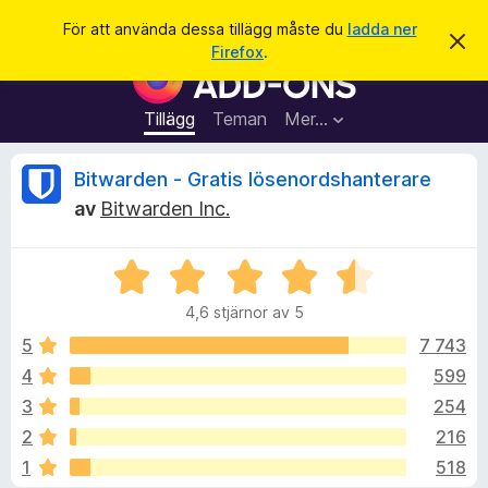
S
Logga in
För att använda dessa tillägg måste du
ladda ner
A
ö
Firefox
.
v
W
k
v
e
i
s
b
Tillägg
Teman
Mer…
a
b
d
e
l
R
Bitwarden - Gratis lösenordshanterare
t
ä
t
av
Bitwarden Inc.
a
s
e
m
a
e
d
B
r
c
d
e
t
e
4,6 stjärnor av 5
t
l
i
e
a
y
5
7 743
l
n
g
d
4
599
l
n
s
e
ä
3
254
a
g
t
s
2
216
t
g
1
518
4
f