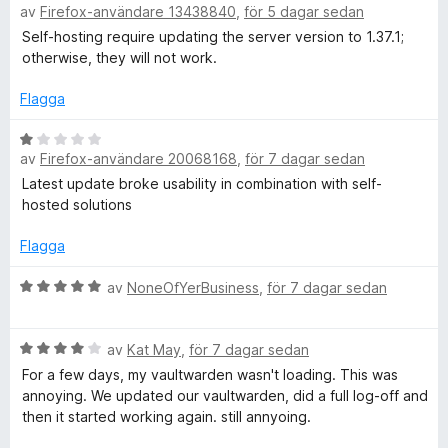
t
av
Firefox-användare 13438840
,
för 5 dagar sedan
e
r
1
t
Self-hosting require updating the server version to 1.37.1;
a
y
otherwise, they will not work.
a
v
g
5
s
Flagga
t
a
t
B
i
av
Firefox-användare 20068168
,
för 7 dagar sedan
t
e
4
t
Latest update broke usability in combination with self-
a
y
hosted solutions
s
v
g
5
s
Flagga
l
a
t
B
av
NoneOfYerBusiness
,
för 7 dagar sedan
ö
t
e
1
t
B
a
y
s
av
Kat May
,
för 7 dagar sedan
e
v
g
For a few days, my vaultwarden wasn't loading. This was
t
5
s
annoying. We updated our vaultwarden, did a full log-off and
e
y
a
then it started working again. still annyoing.
g
t