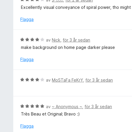
v
t
e
5
Excellently visual conveyance of spiral power, tho might 
t
t
5
y
Flagga
a
g
v
s
5
a
B
av
Nick
,
för 3 år sedan
t
e
make background on home page darker please
t
t
4
y
Flagga
a
g
v
s
5
a
B
av
MoSTaFa FeKrY
,
för 3 år sedan
t
e
t
t
4
y
a
g
B
av
~ Anonymous ~
,
för 3 år sedan
v
s
e
5
Très Beau et Original; Bravo :)
a
t
t
y
Flagga
t
g