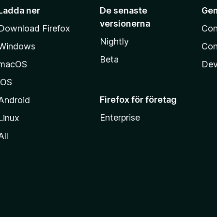
Ladda ner
De senaste
Ge
versionerna
Download Firefox
Con
Nightly
Windows
Con
Beta
macOS
Dev
iOS
Firefox för företag
Android
Enterprise
Linux
All