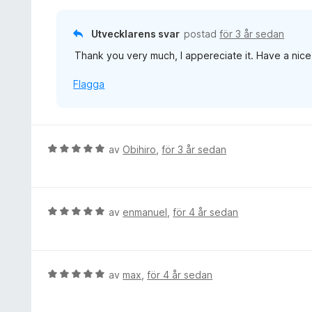
4
s
a
a
Utvecklarens svar
postad
för 3 år sedan
v
t
5
Thank you very much, I appereciate it. Have a nice 
t
5
Flagga
a
v
5
B
av
Obihiro
,
för 3 år sedan
e
t
y
g
B
av
enmanuel
,
för 4 år sedan
s
e
a
t
t
y
t
g
B
av
max
,
för 4 år sedan
5
s
e
a
a
t
v