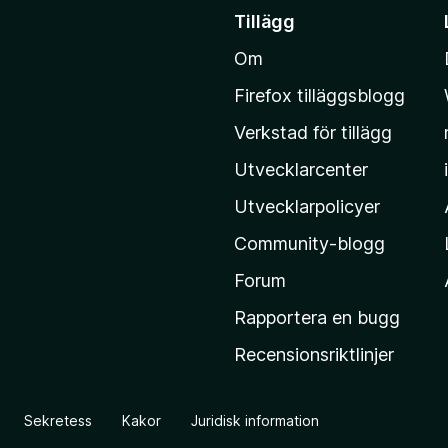
å
Tillägg
t
Om
i
l
Firefox tilläggsblogg
l
Verkstad för tillägg
M
o
Utvecklarcenter
z
Utvecklarpolicyer
i
Community-blogg
l
l
Forum
a
Rapportera en bugg
s
Recensionsriktlinjer
h
e
m
Sekretess
Kakor
Juridisk information
s