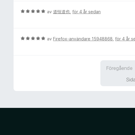
t
y
5
t
g
B
av
道恒道也
,
för 4 år sedan
4
s
e
a
a
t
v
t
y
5
t
g
B
av
Firefox-användare 15948868
,
för 4 år 
5
s
e
a
a
t
v
t
y
5
t
g
Föregående
5
s
a
a
Sida
v
t
5
t
5
a
v
5