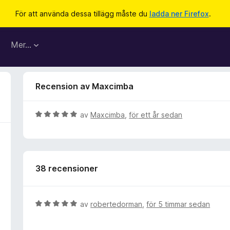
För att använda dessa tillägg måste du
ladda ner Firefox
.
Mer…
Recension av Maxcimba
B
av
Maxcimba
,
för ett år sedan
e
t
y
g
38 recensioner
s
a
t
t
B
av
robertedorman
,
för 5 timmar sedan
5
e
a
t