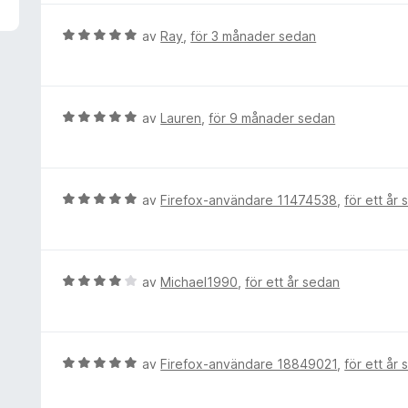
v
y
5
g
B
av
Ray
,
för 3 månader sedan
s
e
a
t
t
y
t
g
B
av
Lauren
,
för 9 månader sedan
5
s
e
a
a
t
v
t
y
5
t
g
B
av
Firefox-användare 11474538
,
för ett år
5
s
e
a
a
t
v
t
y
5
t
g
B
av
Michael1990
,
för ett år sedan
5
s
e
a
a
t
v
t
y
5
t
g
B
av
Firefox-användare 18849021
,
för ett år
5
s
e
a
a
t