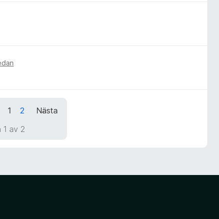
sedan
1
2
Nästa
 1 av 2