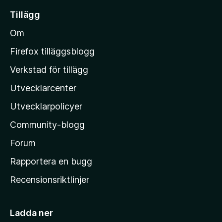
i
Tillägg
l
Om
l
M
Firefox tilläggsblogg
o
Verkstad för tillägg
z
Utvecklarcenter
i
l
Utvecklarpolicyer
l
Community-blogg
a
s
Forum
h
Rapportera en bugg
e
Recensionsriktlinjer
m
s
i
Ladda ner