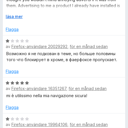
v
t
them. Advertising to me a product I already have installed is
5
1
a sure sign these people do not respect users time.
F
läsa mer
a
ä
v
l
5
Flagga
l
u
B
t
av
Firefox-användare 20029292
,
för en månad sedan
e
f
t
Возможно я не подкован в теме, но больше половины
ö
y
того что блокирует в хроме, в фаерфоксе пропускает.
r
g
a
s
Flagga
t
a
t
t
B
av
Firefox-användare 16351267
,
för en månad sedan
t
e
1
t
mi è utilissimo nella mia navigazione sicura!
a
y
v
g
Flagga
5
s
a
B
av
Firefox-användare 19964106
,
för en månad sedan
t
e