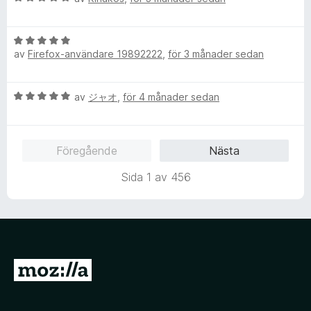
g
t
v
e
s
1
5
t
a
a
B
y
t
v
av
Firefox-användare 19892222
,
för 3 månader sedan
e
g
t
5
t
s
1
y
a
a
B
av
ジャオ
,
för 4 månader sedan
g
t
v
e
s
t
5
t
a
5
y
t
a
Föregående
Nästa
g
t
v
s
5
5
Sida 1 av 456
a
a
t
v
t
5
5
a
v
G
5
å
t