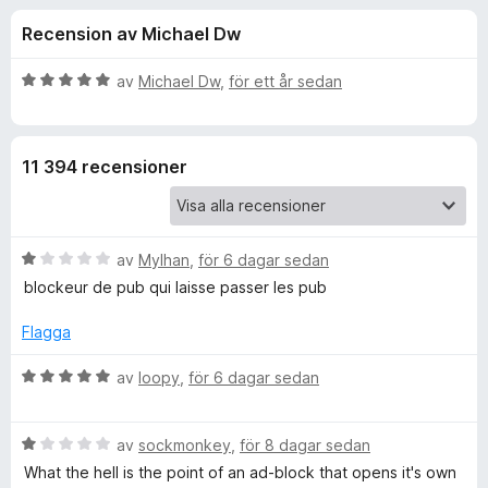
i
,
ö
Recension av Michael Dw
4
r
o
a
F
v
B
av
Michael Dw
,
för ett år sedan
i
n
5
e
r
t
y
e
e
11 394 recensioner
g
f
s
o
r
a
x
t
B
f
av
Mylhan
,
för 6 dagar sedan
t
e
5
blockeur de pub qui laisse passer les pub
t
a
ö
y
v
Flagga
g
5
r
s
B
av
loopy
,
för 6 dagar sedan
a
e
A
t
t
t
B
y
av
sockmonkey
,
för 8 dagar sedan
1
e
g
d
What the hell is the point of an ad-block that opens it's own
a