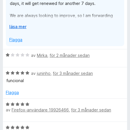
days, it will get renewed for another 7 days.
We are always looking to improve, so I am forwarding
your message to our team for their consideration in
F
läsa mer
future updates.
ä
l
Flagga
l
u
B
av
Mirka
,
för 2 månader sedan
t
e
f
t
ö
B
y
av
juninho
,
för 3 månader sedan
r
e
g
funcional
a
t
s
t
y
a
Flagga
t
g
t
s
t
B
a
1
av
Firefox-användare 19926466
,
för 3 månader sedan
e
t
a
t
t
v
y
B
5
5
g