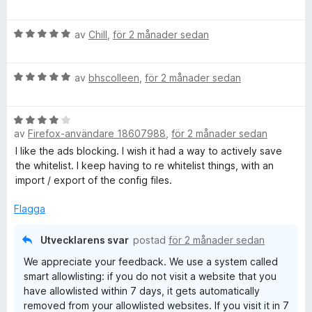
t
t
5
y
B
av
Chill
,
för 2 månader sedan
a
g
e
v
s
t
5
a
B
y
av
bhscolleen
,
för 2 månader sedan
t
e
g
t
t
s
1
B
y
a
a
av
Firefox-användare 18607988
,
för 2 månader sedan
e
g
t
v
t
s
t
I like the ads blocking. I wish it had a way to actively save
5
y
a
5
the whitelist. I keep having to re whitelist things, with an
g
t
a
import / export of the config files.
s
t
v
a
5
Flagga
5
t
a
t
v
Utvecklarens svar
postad
för 2 månader sedan
4
5
We appreciate your feedback. We use a system called
a
smart allowlisting: if you do not visit a website that you
v
have allowlisted within 7 days, it gets automatically
5
removed from your allowlisted websites. If you visit it in 7