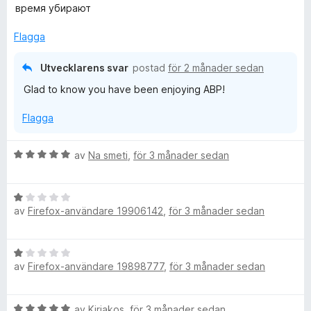
g
t
время убирают
s
t
a
1
Flagga
t
a
t
v
Utvecklarens svar
postad
för 2 månader sedan
5
5
Glad to know you have been enjoying ABP!
a
v
Flagga
5
B
av
Na smeti
,
för 3 månader sedan
e
t
B
y
av
Firefox-användare 19906142
,
för 3 månader sedan
e
g
t
s
y
a
B
g
t
av
Firefox-användare 19898777
,
för 3 månader sedan
e
s
t
t
a
5
y
t
a
B
av
Kiriakos
,
för 3 månader sedan