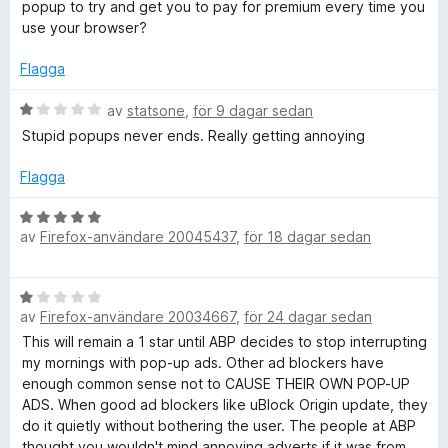
t
s
popup to try and get you to pay for premium every time you
v
y
a
use your browser?
b
5
g
t
s
t
Flagga
l
a
5
t
a
B
av
statsone
,
för 9 dagar sedan
o
t
v
e
Stupid popups never ends. Really getting annoying
1
5
t
a
y
c
Flagga
v
g
5
s
B
k
a
av
Firefox-användare 20045437
,
för 18 dagar sedan
e
t
t
P
t
y
B
1
g
av
Firefox-användare 20034667
,
för 24 dagar sedan
l
e
a
s
t
v
This will remain a 1 star until ABP decides to stop interrupting
a
y
5
my mornings with pop-up ads. Other ad blockers have
t
u
g
enough common sense not to CAUSE THEIR OWN POP-UP
t
s
ADS. When good ad blockers like uBlock Origin update, they
5
s
a
do it quietly without bothering the user. The people at ABP
a
t
thought you wouldn't mind annoying adverts if it was from