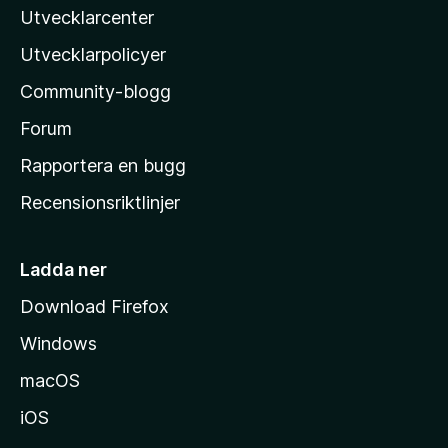
Utvecklarcenter
i
l
Utvecklarpolicyer
l
Community-blogg
a
s
Forum
h
Rapportera en bugg
e
Recensionsriktlinjer
m
s
i
Ladda ner
d
Download Firefox
a
Windows
macOS
iOS