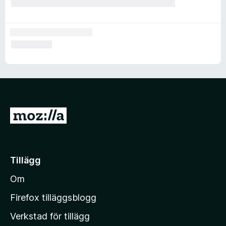
G
å
t
i
Tillägg
l
Om
l
M
Firefox tilläggsblogg
o
Verkstad för tillägg
z