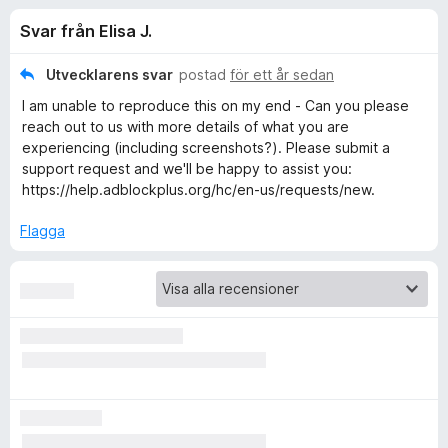
i
,
ö
Svar från Elisa J.
4
r
o
a
F
v
Utvecklarens svar
postad
för ett år sedan
i
n
5
I am unable to reproduce this on my end - Can you please
r
reach out to us with more details of what you are
e
e
experiencing (including screenshots?). Please submit a
f
support request and we'll be happy to assist you:
o
https://help.adblockplus.org/hc/en-us/requests/new.
r
x
Flagga
f
ö
r
A
d