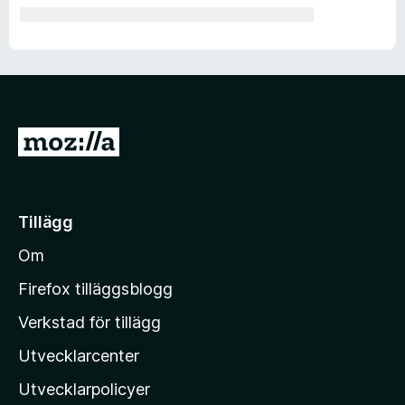
G
å
t
i
Tillägg
l
Om
l
M
Firefox tilläggsblogg
o
Verkstad för tillägg
z
Utvecklarcenter
i
l
Utvecklarpolicyer