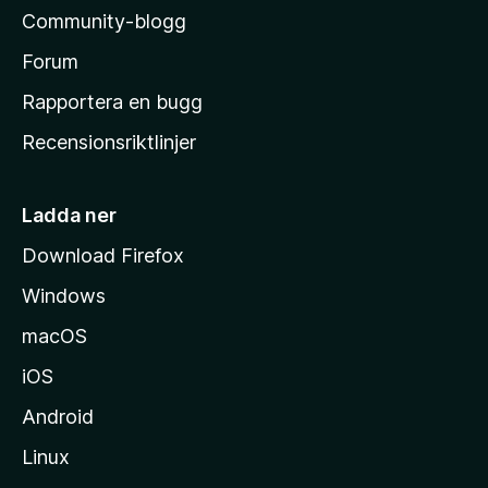
l
Community-blogg
a
s
Forum
h
Rapportera en bugg
e
Recensionsriktlinjer
m
s
i
Ladda ner
d
Download Firefox
a
Windows
macOS
iOS
Android
Linux