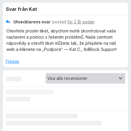
i
,
ö
Svar från Kat
2
r
o
a
F
v
Utvecklarens svar
postad
för 2 år sedan
i
n
5
Otevřete prosím tiket, abychom mohli zkontrolovat vaše
r
nastavení a pomoci s řešením problémů. Naše centrum
e
e
nápovědy a otevřít tiket můžete tak, že přejdete na náš
f
web a kliknete na „Podpora“. — Kat C., AdBlock Support
o
r
x
Flagga
f
ö
r
A
d