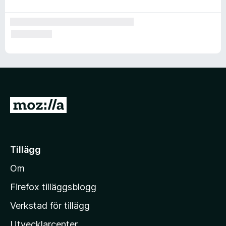
G
å
t
i
Tillägg
l
Om
l
M
Firefox tilläggsblogg
o
Verkstad för tillägg
z
Utvecklarcenter
i