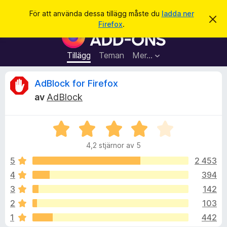
S
Logga in
För att använda dessa tillägg måste du
ladda ner
A
ö
Firefox
.
v
W
k
v
e
i
s
b
Tillägg
Teman
Mer…
a
b
d
e
l
R
AdBlock for Firefox
t
ä
t
av
AdBlock
a
s
e
m
a
e
d
B
r
c
d
e
t
e
4,2 stjärnor av 5
t
l
i
e
a
y
5
2 453
l
n
g
d
4
394
l
n
s
e
ä
3
142
a
g
t
s
2
103
t
g
1
442
4
f