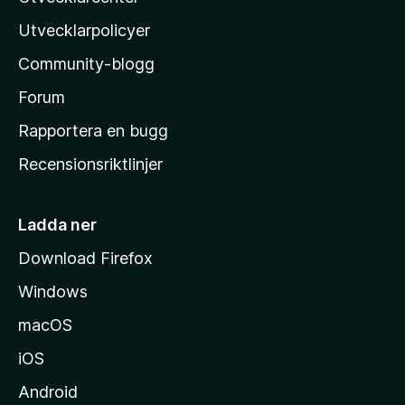
l
Utvecklarpolicyer
l
Community-blogg
a
s
Forum
h
Rapportera en bugg
e
Recensionsriktlinjer
m
s
i
Ladda ner
d
Download Firefox
a
Windows
macOS
iOS
Android