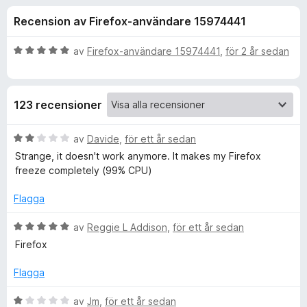
i
,
ö
Recension av Firefox-användare 15974441
7
r
o
a
F
v
B
av
Firefox-användare 15974441
,
för 2 år sedan
i
n
5
e
r
t
y
e
e
123 recensioner
g
f
s
o
r
a
B
av
Davide
,
för ett år sedan
x
t
e
Strange, it doesn't work anymore. It makes my Firefox
f
t
t
freeze completely (99% CPU)
5
y
a
g
ö
Flagga
v
s
5
a
B
av
Reggie L Addison
,
för ett år sedan
r
t
e
Firefox
t
t
C
2
y
Flagga
a
g
o
v
s
B
av
Jm
,
för ett år sedan