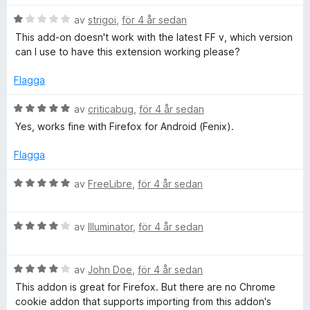
t
t
5
B
y
av
strigoi
,
för 4 år sedan
a
e
g
This add-on doesn't work with the latest FF v, which version
v
t
s
can I use to have this extension working please?
5
y
a
g
t
Flagga
s
t
a
1
B
av
criticabug
,
för 4 år sedan
t
a
e
Yes, works fine with Firefox for Android (Fenix).
t
v
t
1
5
y
Flagga
a
g
v
s
B
av
FreeLibre
,
för 4 år sedan
5
a
e
t
t
t
B
y
av
Illuminator
,
för 4 år sedan
5
e
g
a
t
s
v
B
y
av
John Doe
,
för 4 år sedan
a
5
e
g
t
This addon is great for Firefox. But there are no Chrome
t
s
t
cookie addon that supports importing from this addon's