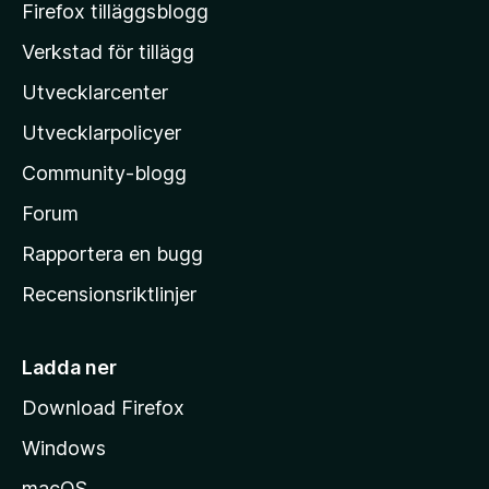
M
Firefox tilläggsblogg
o
Verkstad för tillägg
z
Utvecklarcenter
i
l
Utvecklarpolicyer
l
Community-blogg
a
s
Forum
h
Rapportera en bugg
e
Recensionsriktlinjer
m
s
i
Ladda ner
d
Download Firefox
a
Windows
macOS