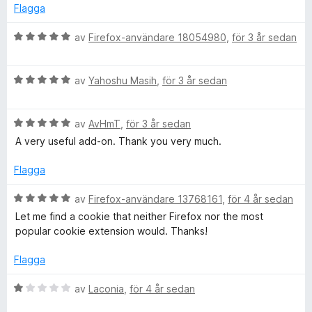
g
t
a
Flagga
s
t
v
a
5
5
B
av
Firefox-användare 18054980
,
för 3 år sedan
t
a
e
t
v
t
1
5
B
y
av
Yahoshu Masih
,
för 3 år sedan
a
e
g
v
t
s
5
B
y
av
AvHmT
,
för 3 år sedan
a
e
g
t
A very useful add-on. Thank you very much.
t
s
t
y
a
5
Flagga
g
t
a
s
t
v
B
av
Firefox-användare 13768161
,
för 4 år sedan
a
5
5
e
Let me find a cookie that neither Firefox nor the most
t
a
t
popular cookie extension would. Thanks!
t
v
y
5
5
g
Flagga
a
s
v
a
B
av
Laconia
,
för 4 år sedan
5
t
e