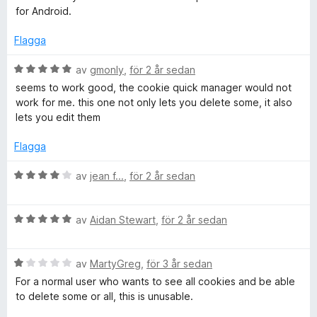
a
t
e
for Android.
v
y
5
g
Flagga
r
s
a
B
av
gmonly
,
för 2 år sedan
t
e
seems to work good, the cookie quick manager would not
t
t
work for me. this one not only lets you delete some, it also
5
y
lets you edit them
a
g
v
s
Flagga
5
a
t
B
av
jean f...
,
för 2 år sedan
t
e
5
t
a
B
y
av
Aidan Stewart
,
för 2 år sedan
v
e
g
5
t
s
B
y
av
MartyGreg
,
för 3 år sedan
a
e
g
t
For a normal user who wants to see all cookies and be able
t
s
t
to delete some or all, this is unusable.
y
a
4