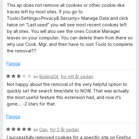
5
a
e
This ap does not remove all cookies or other cookie-like
t
o
t
traces left by most sites. If you go to
t
y
Tools>Settings>Privacy& Security> Manage Data and click
5
g
k
twice on "Last used" you will see most recent cookies left
a
s
by all sites. You will also see the ones Cookie Manager
v
a
leaves on your computer. You can delete them from there so
i
5
t
why use Cook. Mgr. and then have to visit Tools to complete
t
the removal??
e
1
a
Flagga
v
M
5
B
av
BoilingOil
,
för ett år sedan
e
a
Not happy about the removal of the very helpful option to
t
quickly set the search time/date to NOW. That was actually
y
the most useful feature this extension had, and now it's
n
g
gone... -2 stars for that.
s
a
a
Flagga
t
t
g
B
av
Dan
,
för 2 år sedan
3
e
I successfully removed cookies for a specific site on Firefox