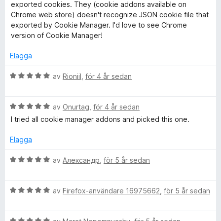
y
a
5
exported cookies. They (cookie addons available on
g
t
a
Chrome web store) doesn't recognize JSON cookie file that
s
t
v
exported by Cookie Manager. I'd love to see Chrome
a
4
5
version of Cookie Manager!
t
a
t
v
Flagga
4
5
a
B
av
Rioniil
,
för 4 år sedan
v
e
5
t
B
y
av
Onurtag
,
för 4 år sedan
e
g
I tried all cookie manager addons and picked this one.
t
s
y
a
Flagga
g
t
s
t
B
av
Александр
,
för 5 år sedan
a
5
e
t
a
t
t
v
B
y
av
Firefox-användare 16975662
,
för 5 år sedan
5
5
e
g
a
t
s
v
B