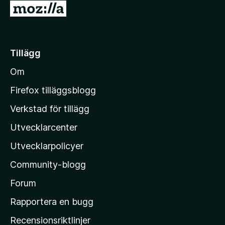
G
5
å
t
i
Tillägg
l
Om
l
M
Firefox tilläggsblogg
o
Verkstad för tillägg
z
Utvecklarcenter
i
l
Utvecklarpolicyer
l
Community-blogg
a
s
Forum
h
Rapportera en bugg
e
Recensionsriktlinjer
m