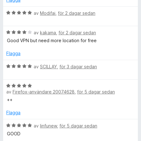
t
v
N
t
B
5
av
Modifai
,
för 2 dagar sedan
1
e
a
t
v
B
y
av
kakama
,
för 2 dagar sedan
5
e
g
Good VPN but need more location for free
t
s
y
a
Flagga
g
t
s
t
B
av
SCILLAY
,
för 3 dagar sedan
a
5
e
t
a
t
t
v
B
y
4
av
Firefox-användare 20074628
,
för 5 dagar sedan
5
e
g
a
t
s
++
v
y
a
5
g
t
Flagga
s
t
a
B
5
av
linfunew
,
för 5 dagar sedan
t
e
a
GOOD
t
t
v