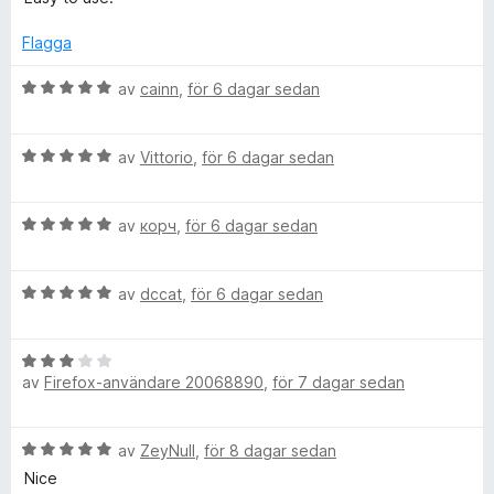
t
t
1
y
Flagga
a
g
v
s
B
av
cainn
,
för 6 dagar sedan
5
a
e
t
t
t
B
y
av
Vittorio
,
för 6 dagar sedan
5
e
g
a
t
s
v
B
y
av
корч
,
för 6 dagar sedan
a
5
e
g
t
t
s
t
B
y
av
dccat
,
för 6 dagar sedan
a
5
e
g
t
a
t
s
t
v
B
y
a
5
5
av
Firefox-användare 20068890
,
för 7 dagar sedan
e
g
t
a
t
s
t
v
y
a
5
5
B
av
ZeyNull
,
för 8 dagar sedan
g
t
a
e
s
t
Nice
v