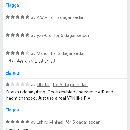
5
y
5
Flagga
a
g
v
s
B
av
AAAA
,
för 5 dagar sedan
5
a
e
t
t
t
B
y
av
yZw0rd
,
för 5 dagar sedan
5
e
g
a
t
s
v
B
y
av
Mahdi
,
för 5 dagar sedan
a
5
e
g
t
این در ایران خوب جواب داده
t
s
t
y
a
5
Flagga
g
t
a
s
t
v
B
av
klla_km
,
för 5 dagar sedan
a
5
5
e
Doesn't do anything. Once enabled checked my IP and
t
a
t
hadnt changed. Just use a real VPN like PIA
t
v
y
4
5
g
Flagga
a
s
v
a
B
av
Lahiru Mihimal
,
för 5 dagar sedan
5
t
e
Easy to use.