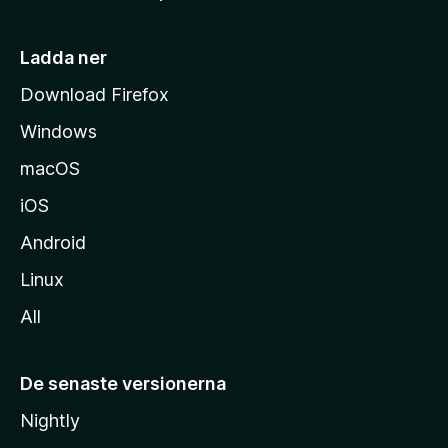
s
i
Ladda ner
d
Download Firefox
a
Windows
macOS
iOS
Android
Linux
All
De senaste versionerna
Nightly