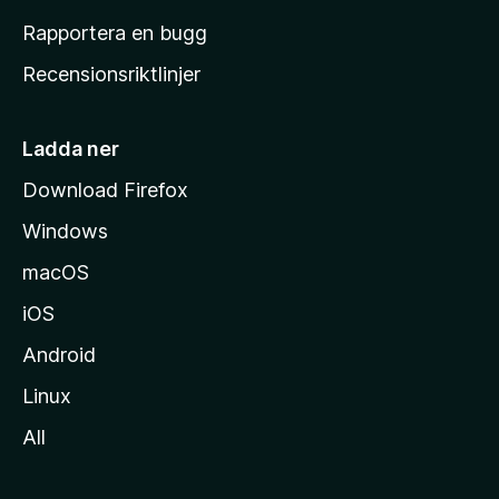
h
Rapportera en bugg
e
Recensionsriktlinjer
m
s
i
Ladda ner
d
Download Firefox
a
Windows
macOS
iOS
Android
Linux
All