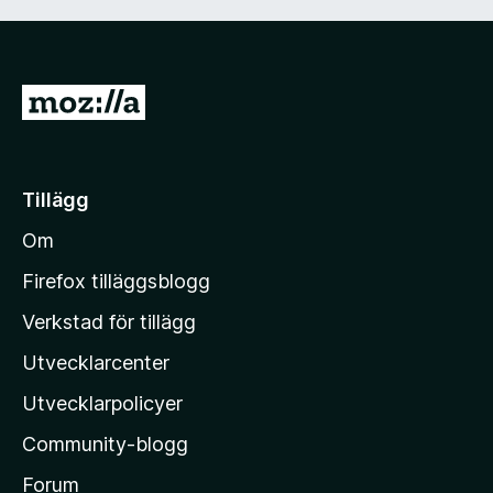
G
å
t
i
Tillägg
l
Om
l
M
Firefox tilläggsblogg
o
Verkstad för tillägg
z
Utvecklarcenter
i
l
Utvecklarpolicyer
l
Community-blogg
a
s
Forum