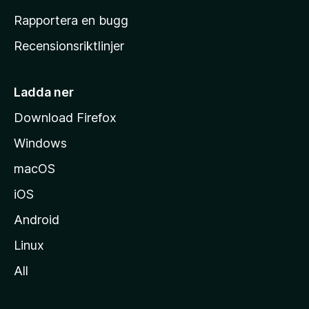
h
Rapportera en bugg
e
Recensionsriktlinjer
m
s
i
Ladda ner
d
Download Firefox
a
Windows
macOS
iOS
Android
Linux
All