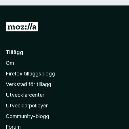
G
å
t
i
Tillägg
l
Om
l
M
Firefox tilläggsblogg
o
Verkstad för tillägg
z
Utvecklarcenter
i
l
Utvecklarpolicyer
l
Community-blogg
a
s
Forum