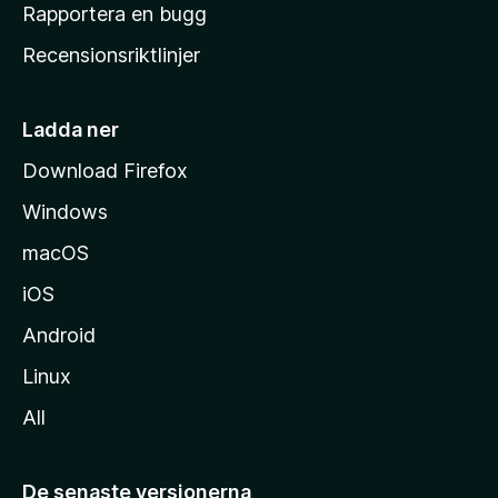
h
Rapportera en bugg
e
Recensionsriktlinjer
m
s
i
Ladda ner
d
Download Firefox
a
Windows
macOS
iOS
Android
Linux
All
De senaste versionerna