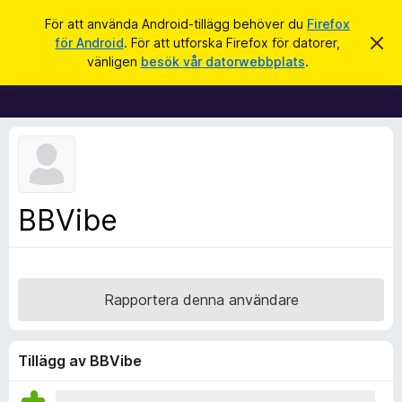
S
Logga in
För att använda Android-tillägg behöver du
Firefox
ö
för Android
. För att utforska Firefox för datorer,
A
W
v
k
vänligen
besök vår datorwebbplats
.
v
e
i
b
s
a
b
d
l
e
t
ä
t
s
a
m
a
BBVibe
e
r
d
d
t
e
i
l
a
l
Rapportera denna användare
n
l
d
e
ä
g
Tillägg av BBVibe
g
f