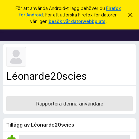
S
Logga in
För att använda Android-tillägg behöver du
Firefox
ö
för Android
. För att utforska Firefox för datorer,
A
W
v
k
vänligen
besök vår datorwebbplats
.
v
e
i
b
s
a
b
d
l
e
t
ä
t
s
a
m
a
Léonarde20scies
e
r
d
d
t
e
i
l
a
l
Rapportera denna användare
n
l
d
e
ä
g
Tillägg av Léonarde20scies
g
f