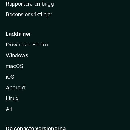
h
Rapportera en bugg
e
Recensionsriktlinjer
m
s
i
Ladda ner
d
Download Firefox
a
Windows
macOS
iOS
Android
Linux
All
De senaste versionerna