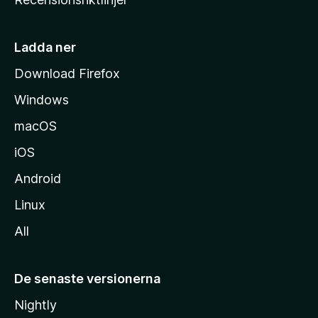
m
s
i
Ladda ner
d
Download Firefox
a
Windows
macOS
iOS
Android
Linux
All
De senaste versionerna
Nightly