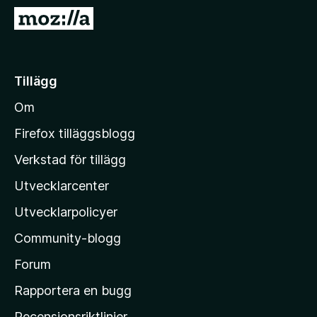
ö
G
r
å
F
t
i
i
Tillägg
r
l
e
Om
l
f
M
o
Firefox tilläggsblogg
x
o
Verkstad för tillägg
z
Utvecklarcenter
i
l
Utvecklarpolicyer
l
Community-blogg
a
s
Forum
h
Rapportera en bugg
e
Recensionsriktlinjer