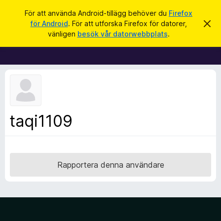
S
Logga in
För att använda Android-tillägg behöver du
Firefox
ö
för Android
. För att utforska Firefox för datorer,
A
W
v
k
vänligen
besök vår datorwebbplats
.
v
e
i
b
s
a
b
d
l
e
t
ä
t
s
a
m
a
taqi1109
e
r
d
d
t
e
i
l
a
l
Rapportera denna användare
n
l
d
e
ä
g
g
f