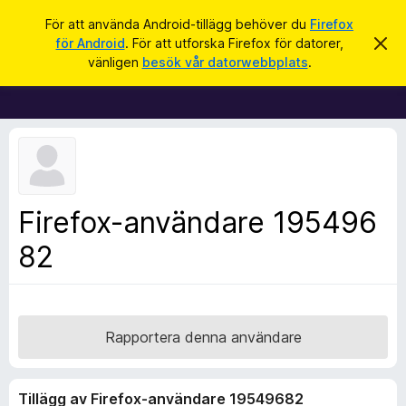
S
Logga in
För att använda Android-tillägg behöver du
Firefox
ö
för Android
. För att utforska Firefox för datorer,
A
W
v
k
vänligen
besök vår datorwebbplats
.
v
e
i
b
s
a
b
d
l
e
t
ä
t
s
a
m
a
Firefox-användare 195496
e
r
d
d
82
t
e
i
l
a
l
n
l
d
e
ä
Rapportera denna användare
g
g
Tillägg av Firefox-användare 19549682
f