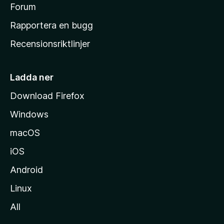
s
Forum
h
Rapportera en bugg
e
Recensionsriktlinjer
m
s
i
Ladda ner
d
Download Firefox
a
Windows
macOS
iOS
Android
Linux
All