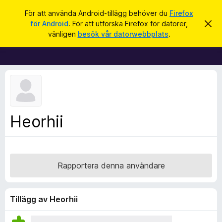
S
Logga in
För att använda Android-tillägg behöver du
Firefox
ö
för Android
. För att utforska Firefox för datorer,
A
W
v
k
vänligen
besök vår datorwebbplats
.
v
e
i
b
s
a
b
d
l
e
t
ä
t
s
a
m
a
Heorhii
e
r
d
d
t
e
i
l
a
l
Rapportera denna användare
n
l
d
e
ä
g
Tillägg av Heorhii
g
f