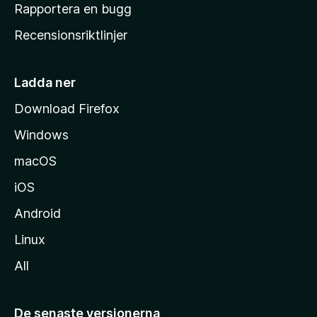
h
Rapportera en bugg
e
Recensionsriktlinjer
m
s
i
Ladda ner
d
Download Firefox
a
Windows
macOS
iOS
Android
Linux
All
De senaste versionerna