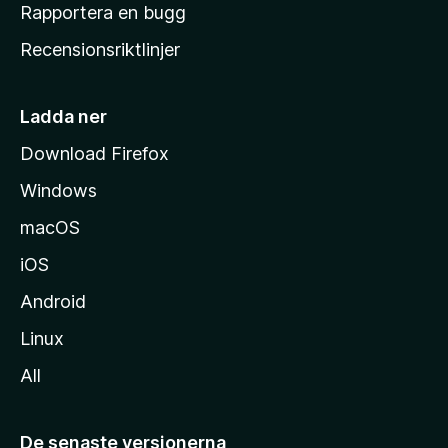
h
Rapportera en bugg
e
Recensionsriktlinjer
m
s
i
Ladda ner
d
Download Firefox
a
Windows
macOS
iOS
Android
Linux
All
De senaste versionerna