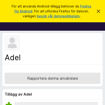
S
Logga in
För att använda Android-tillägg behöver du
Firefox
ö
för Android
. För att utforska Firefox för datorer,
A
W
v
k
vänligen
besök vår datorwebbplats
.
v
e
i
b
s
a
b
d
l
e
t
ä
t
s
a
m
a
Adel
e
r
d
d
t
e
i
l
a
l
Rapportera denna användare
n
l
d
e
ä
g
Tillägg av Adel
g
f