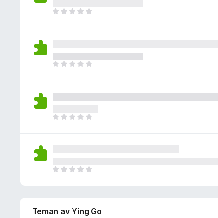
i
y
g
n
D
g
a
n
e
ä
b
s
t
n
e
i
f
t
n
i
y
g
n
D
g
a
n
e
ä
b
s
t
n
e
i
f
t
n
i
y
g
n
D
g
a
n
e
ä
b
s
t
n
e
i
f
t
n
i
y
g
n
D
g
a
n
e
ä
b
s
t
n
e
i
f
t
n
Teman av Ying Go
i