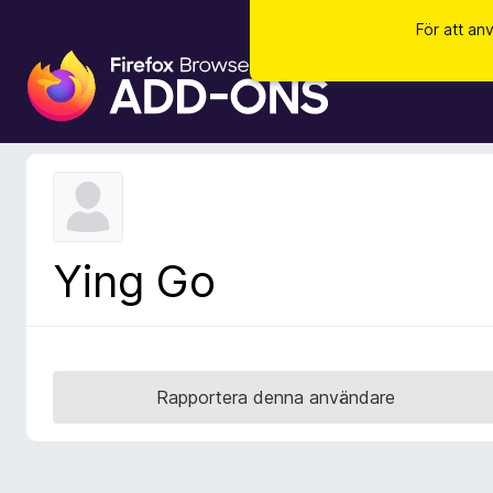
För att an
W
e
b
b
l
ä
s
a
Ying Go
r
t
i
l
l
Rapportera denna användare
ä
g
g
f