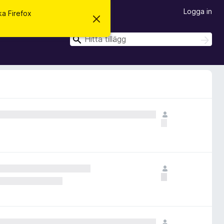
Logga in
ska Firefox
A
v
v
S
S
i
ö
ö
s
k
a
k
d
e
t
t
a
m
e
d
d
e
l
a
n
d
e