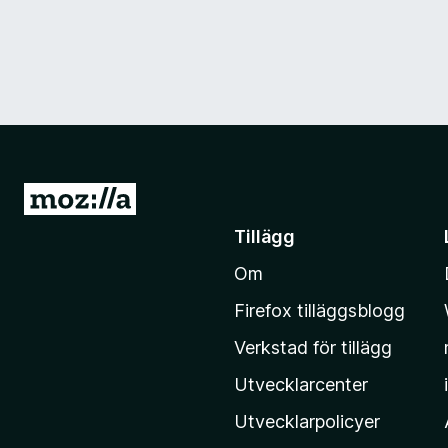
G
å
Tillägg
t
Om
i
l
Firefox tilläggsblogg
l
Verkstad för tillägg
M
o
Utvecklarcenter
z
Utvecklarpolicyer
i