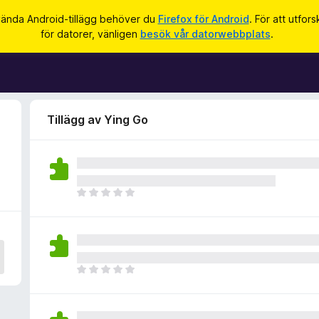
vända Android-tillägg behöver du
Firefox för Android
. För att utfor
för datorer, vänligen
besök vår datorwebbplats
.
Tillägg av Ying Go
D
e
t
f
i
n
D
n
e
s
t
i
f