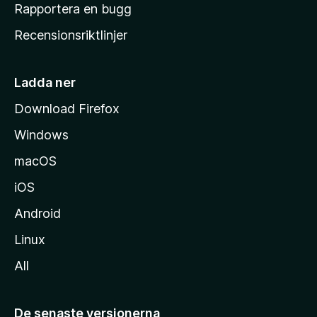
h
Rapportera en bugg
e
Recensionsriktlinjer
m
s
i
Ladda ner
d
Download Firefox
a
Windows
macOS
iOS
Android
Linux
All
De senaste versionerna