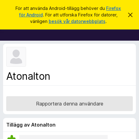
S
Logga in
För att använda Android-tillägg behöver du
Firefox
ö
för Android
. För att utforska Firefox för datorer,
A
W
v
k
vänligen
besök vår datorwebbplats
.
v
e
i
b
s
a
b
d
l
e
t
ä
t
s
a
m
a
Atonalton
e
r
d
d
t
e
i
l
a
l
Rapportera denna användare
n
l
d
e
ä
g
Tillägg av Atonalton
g
f