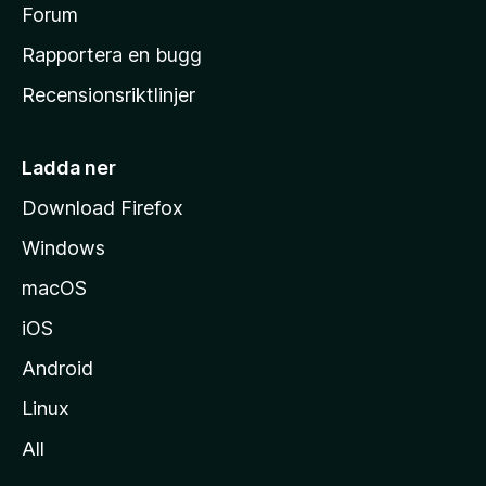
s
Forum
h
Rapportera en bugg
e
Recensionsriktlinjer
m
s
i
Ladda ner
d
Download Firefox
a
Windows
macOS
iOS
Android
Linux
All