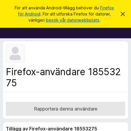
S
Logga in
För att använda Android-tillägg behöver du
Firefox
ö
för Android
. För att utforska Firefox för datorer,
A
W
v
k
vänligen
besök vår datorwebbplats
.
v
e
i
b
s
a
b
d
l
e
t
ä
t
s
a
m
a
Firefox-användare 185532
e
r
d
d
75
t
e
i
l
a
l
n
l
d
e
ä
Rapportera denna användare
g
g
Tillägg av Firefox-användare 18553275
f