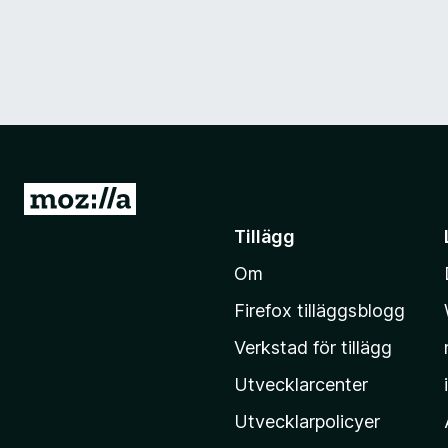
G
å
Tillägg
t
Om
i
l
Firefox tilläggsblogg
l
Verkstad för tillägg
M
o
Utvecklarcenter
z
Utvecklarpolicyer
i