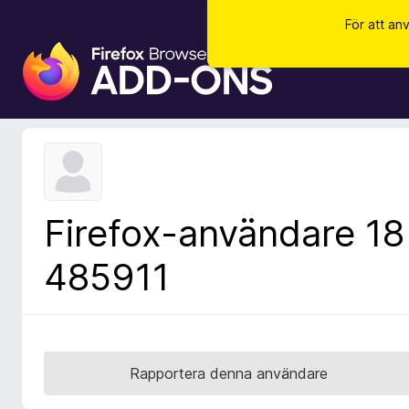
För att an
W
e
b
b
l
ä
s
a
Firefox-användare 18
r
t
485911
i
l
l
ä
g
Rapportera denna användare
g
f