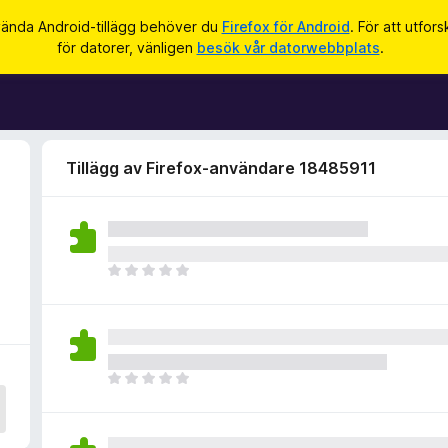
vända Android-tillägg behöver du
Firefox för Android
. För att utfor
för datorer, vänligen
besök vår datorwebbplats
.
Tillägg av Firefox-användare 18485911
D
e
t
f
i
n
D
n
e
s
t
i
f