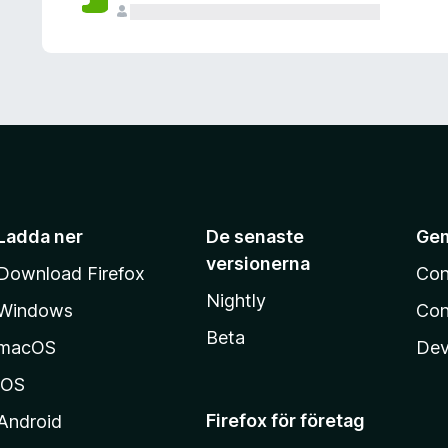
Ladda ner
De senaste
Ge
versionerna
Download Firefox
Con
Nightly
Windows
Con
Beta
macOS
Dev
iOS
Firefox för företag
Android