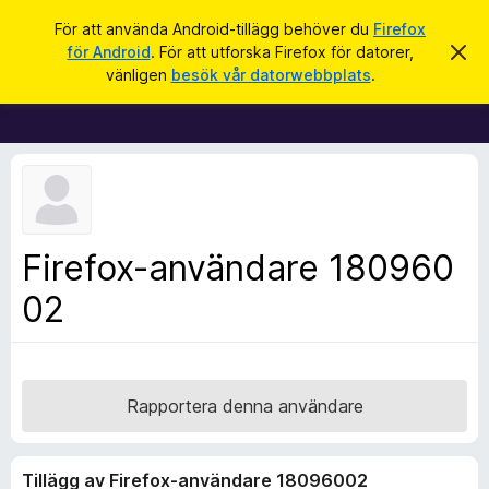
S
Logga in
För att använda Android-tillägg behöver du
Firefox
ö
för Android
. För att utforska Firefox för datorer,
A
W
v
k
vänligen
besök vår datorwebbplats
.
v
e
i
b
s
a
b
d
l
e
t
ä
t
s
a
m
a
Firefox-användare 180960
e
r
d
d
02
t
e
i
l
a
l
n
l
d
e
ä
Rapportera denna användare
g
g
Tillägg av Firefox-användare 18096002
f