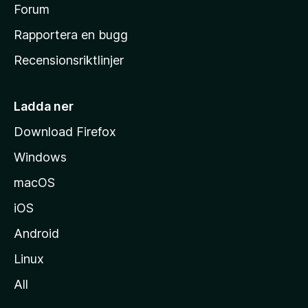
s
Forum
h
Rapportera en bugg
e
Recensionsriktlinjer
m
s
i
Ladda ner
d
Download Firefox
a
Windows
macOS
iOS
Android
Linux
All