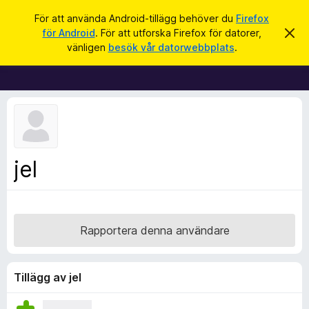
S
Logga in
För att använda Android-tillägg behöver du
Firefox
ö
för Android
. För att utforska Firefox för datorer,
A
W
v
k
vänligen
besök vår datorwebbplats
.
v
e
i
b
s
a
b
d
l
e
t
ä
t
s
a
m
a
jel
e
r
d
d
t
e
i
l
a
l
Rapportera denna användare
n
l
d
e
ä
g
Tillägg av jel
g
f