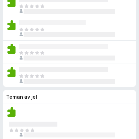
ä
g
f
t
s
D
n
a
i
y
i
e
b
n
g
n
t
e
n
ä
g
f
t
s
D
n
a
i
y
i
e
b
n
g
n
t
e
n
ä
g
f
t
s
D
n
a
i
y
i
e
b
n
g
n
t
e
n
ä
g
f
t
s
D
n
a
i
y
i
e
b
n
g
n
t
e
n
ä
g
Teman av jel
f
t
s
n
a
i
y
i
b
n
g
n
e
n
ä
g
t
s
n
a
y
i
D
b
g
n
e
e