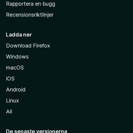
h
Rapportera en bugg
e
Recensionsriktlinjer
m
s
i
Ladda ner
d
Download Firefox
a
Windows
macOS
iOS
Android
Linux
All
De senaste versionerna