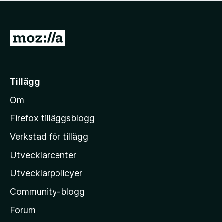
f
n
y
i
g
g
n
a
ä
n
G
b
n
s
e
å
i
t
t
n
y
g
i
g
Tillägg
a
l
ä
b
Om
n
l
e
M
t
Firefox tilläggsblogg
y
o
Verkstad för tillägg
g
z
ä
Utvecklarcenter
i
n
l
Utvecklarpolicyer
l
Community-blogg
a
s
Forum