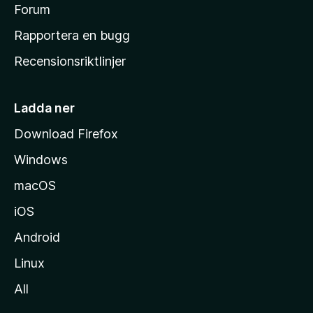
s
Forum
h
Rapportera en bugg
e
Recensionsriktlinjer
m
s
i
Ladda ner
d
Download Firefox
a
Windows
macOS
iOS
Android
Linux
All