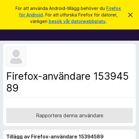
S
Logga in
För att använda Android-tillägg behöver du
Firefox
ö
för Android
. För att utforska Firefox för datorer,
A
W
v
k
vänligen
besök vår datorwebbplats
.
v
e
i
b
s
a
b
d
l
e
t
ä
t
s
a
m
a
Firefox-användare 153945
e
r
d
d
89
t
e
i
l
a
l
n
l
d
e
ä
Rapportera denna användare
g
g
Tillägg av Firefox-användare 15394589
f