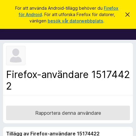
S
Logga in
För att använda Android-tillägg behöver du
Firefox
ö
för Android
. För att utforska Firefox för datorer,
A
W
v
k
vänligen
besök vår datorwebbplats
.
v
e
i
b
s
a
b
d
l
e
t
ä
t
s
a
m
a
Firefox-användare 1517442
e
r
d
d
2
t
e
i
l
a
l
n
l
d
e
ä
Rapportera denna användare
g
g
Tillägg av Firefox-användare 15174422
f