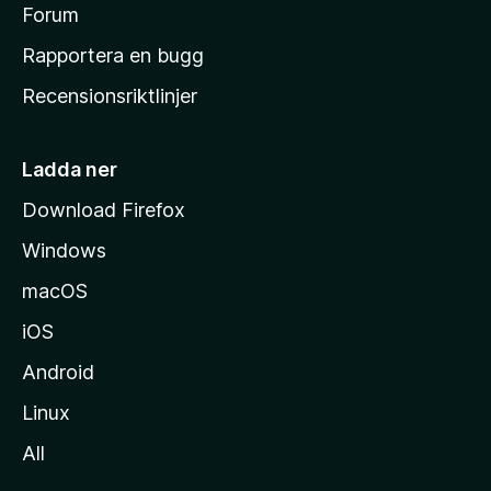
s
Forum
h
Rapportera en bugg
e
Recensionsriktlinjer
m
s
i
Ladda ner
d
Download Firefox
a
Windows
macOS
iOS
Android
Linux
All