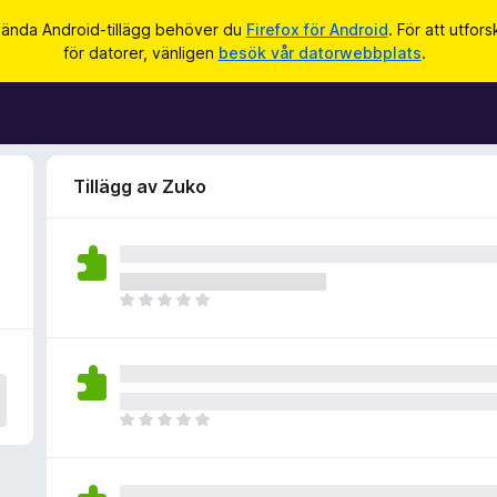
vända Android-tillägg behöver du
Firefox för Android
. För att utfor
för datorer, vänligen
besök vår datorwebbplats
.
Tillägg av Zuko
D
e
t
f
i
n
D
n
e
s
t
i
f