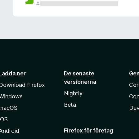
Ladda ner
De senaste
Ge
versionerna
Download Firefox
Con
Nightly
Windows
Con
Beta
macOS
Dev
iOS
Firefox för företag
Android