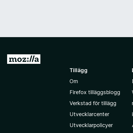
G
å
Tillägg
t
Om
i
l
Firefox tilläggsblogg
l
Verkstad för tillägg
M
o
Utvecklarcenter
z
Utvecklarpolicyer
i