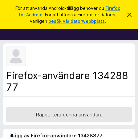
S
Logga in
För att använda Android-tillägg behöver du
Firefox
ö
för Android
. För att utforska Firefox för datorer,
A
W
v
k
vänligen
besök vår datorwebbplats
.
v
e
i
b
s
a
b
d
l
e
t
ä
t
s
a
m
a
Firefox-användare 134288
e
r
d
d
77
t
e
i
l
a
l
n
l
d
e
ä
Rapportera denna användare
g
g
Tillägg av Firefox-användare 13428877
f