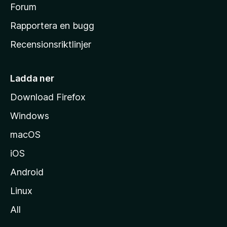
s
Forum
h
Rapportera en bugg
e
Recensionsriktlinjer
m
s
i
Ladda ner
d
Download Firefox
a
Windows
macOS
iOS
Android
Linux
All