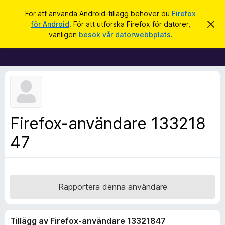
S
Logga in
För att använda Android-tillägg behöver du
Firefox
ö
för Android
. För att utforska Firefox för datorer,
A
W
v
k
vänligen
besök vår datorwebbplats
.
v
e
i
b
s
a
b
d
l
e
t
ä
t
s
a
m
a
Firefox-användare 133218
e
r
d
d
47
t
e
i
l
a
l
n
l
d
e
ä
Rapportera denna användare
g
g
Tillägg av Firefox-användare 13321847
f