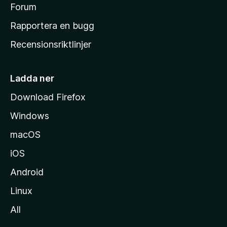
s
Forum
h
Rapportera en bugg
e
Recensionsriktlinjer
m
s
i
Ladda ner
d
Download Firefox
a
Windows
macOS
iOS
Android
Linux
All