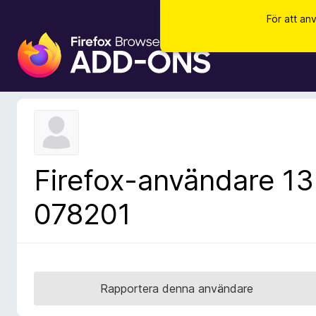
För att an
W
e
b
b
l
ä
s
a
Firefox-användare 13
r
t
078201
i
l
l
ä
g
Rapportera denna användare
g
f