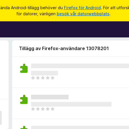
vända Android-tillägg behöver du
Firefox för Android
. För att utfor
för datorer, vänligen
besök vår datorwebbplats
.
Tillägg av Firefox-användare 13078201
D
e
t
f
i
n
D
n
e
s
t
i
f