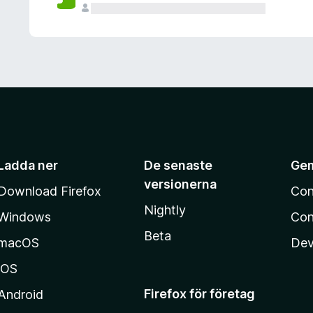
Ladda ner
De senaste
Ge
versionerna
Download Firefox
Con
Nightly
Windows
Con
Beta
macOS
Dev
iOS
Firefox för företag
Android