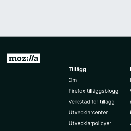
G
å
Tillägg
t
Om
i
l
Firefox tilläggsblogg
l
Verkstad för tillägg
M
o
Utvecklarcenter
z
Utvecklarpolicyer
i