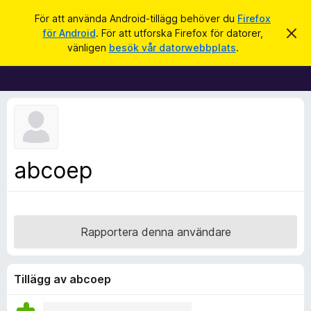
S
Logga in
För att använda Android-tillägg behöver du
Firefox
ö
för Android
. För att utforska Firefox för datorer,
A
W
v
k
vänligen
besök vår datorwebbplats
.
v
e
i
b
s
a
b
d
l
e
t
ä
t
s
a
m
a
abcoep
e
r
d
d
t
e
i
l
a
l
Rapportera denna användare
n
l
d
e
ä
g
Tillägg av abcoep
g
f