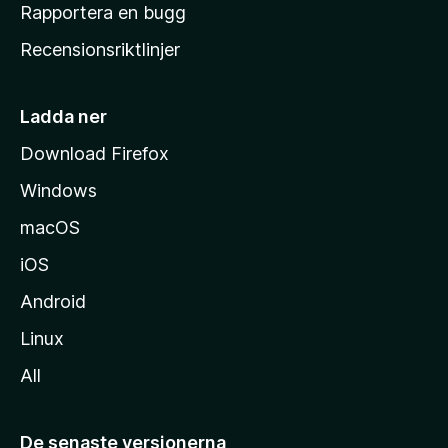
h
Rapportera en bugg
e
Recensionsriktlinjer
m
s
i
Ladda ner
d
Download Firefox
a
Windows
macOS
iOS
Android
Linux
All
De senaste versionerna