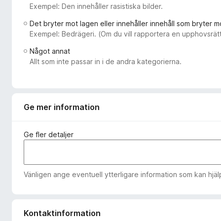
Exempel: Den innehåller rasistiska bilder.
ö
r
Det bryter mot lagen eller innehåller innehåll som bryter m
F
Exempel: Bedrägeri. (Om du vill rapportera en upphovsrätt
i
Något annat
r
Allt som inte passar in i de andra kategorierna.
e
f
o
x
Ge mer information
Ge fler detaljer
Vänligen ange eventuell ytterligare information som kan hjälpa
Kontaktinformation