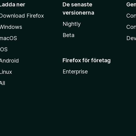
Ladda ner
De senaste
Ge
versionerna
Download Firefox
Con
Nightly
Windows
Con
Beta
macOS
Dev
iOS
Firefox för företag
Android
Enterprise
Linux
All