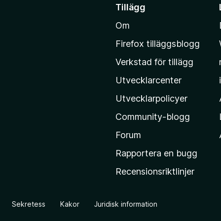
å
Tillägg
t
Om
i
l
Firefox tilläggsblogg
l
Verkstad för tillägg
M
o
Utvecklarcenter
z
Utvecklarpolicyer
i
Community-blogg
l
l
Forum
a
Rapportera en bugg
s
Recensionsriktlinjer
h
e
m
Sekretess
Kakor
Juridisk information
s