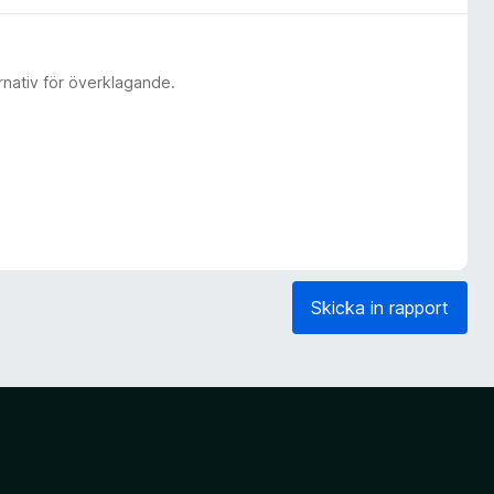
rnativ för överklagande.
Skicka in rapport