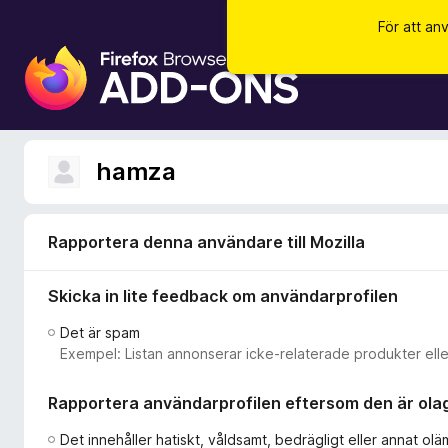
För att an
W
e
b
b
l
hamza
ä
s
a
Rapportera denna användare till Mozilla
r
t
Skicka in lite feedback om användarprofilen
i
l
Det är spam
l
Exempel: Listan annonserar icke-relaterade produkter eller
ä
g
Rapportera användarprofilen eftersom den är olagl
g
f
Det innehåller hatiskt, våldsamt, bedrägligt eller annat oläm