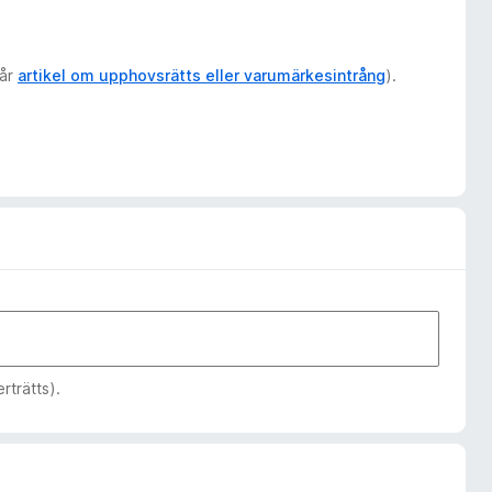
vår
artikel om upphovsrätts eller varumärkesintrång
).
rträtts).