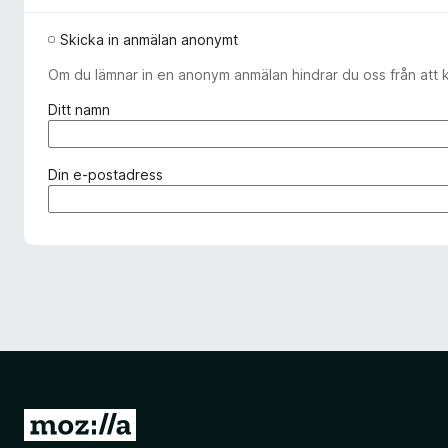
Skicka in anmälan anonymt
Om du lämnar in en anonym anmälan hindrar du oss från att 
(
Ditt namn
k
r
ä
(
Din e-postadress
v
k
s
r
)
ä
v
s
)
G