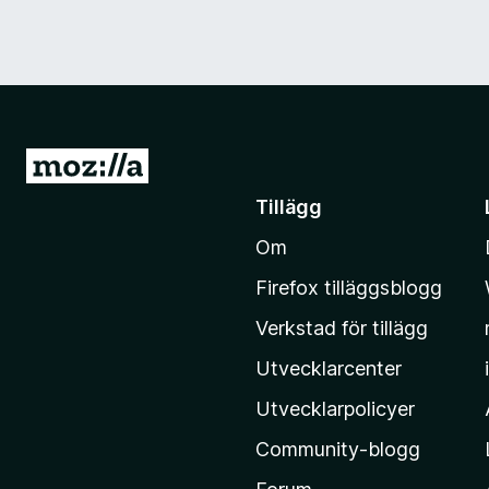
G
å
Tillägg
t
Om
i
l
Firefox tilläggsblogg
l
Verkstad för tillägg
M
o
Utvecklarcenter
z
Utvecklarpolicyer
i
Community-blogg
l
l