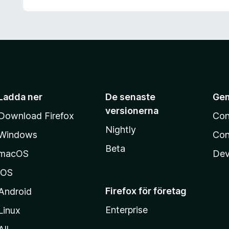
Ladda ner
De senaste
Ge
versionerna
Download Firefox
Con
Nightly
Windows
Con
Beta
macOS
Dev
iOS
Firefox för företag
Android
Enterprise
Linux