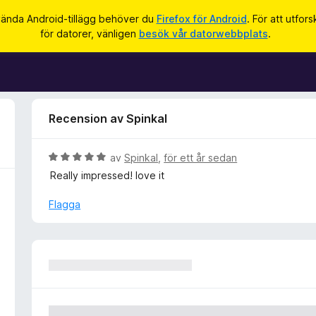
vända Android-tillägg behöver du
Firefox för Android
. För att utfor
för datorer, vänligen
besök vår datorwebbplats
.
Recension av Spinkal
B
av
Spinkal
,
för ett år sedan
e
Really impressed! love it
t
y
Flagga
g
s
a
t
t
5
a