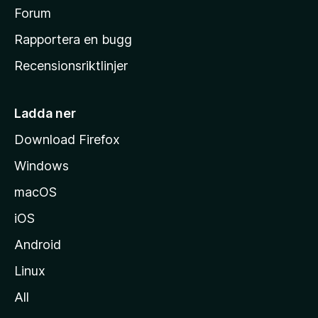
s
Forum
h
Rapportera en bugg
e
Recensionsriktlinjer
m
s
i
Ladda ner
d
Download Firefox
a
Windows
macOS
iOS
Android
Linux
All