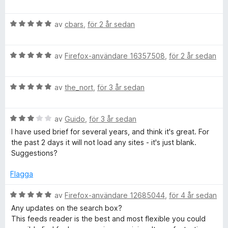
e
t
B
y
av
cbars
,
för 2 år sedan
e
g
t
s
B
y
av
Firefox-användare 16357508
,
för 2 år sedan
a
e
g
t
t
s
t
B
y
av
the_nort
,
för 3 år sedan
a
5
e
g
t
a
t
s
t
v
B
y
av
Guido
,
för 3 år sedan
a
5
5
e
g
t
a
I have used brief for several years, and think it's great. For
t
s
t
v
the past 2 days it will not load any sites - it's just blank.
y
a
5
5
Suggestions?
g
t
a
s
t
v
Flagga
a
5
5
t
a
B
av
Firefox-användare 12685044
,
för 4 år sedan
t
v
e
Any updates on the search box?
3
5
t
This feeds reader is the best and most flexible you could
a
y