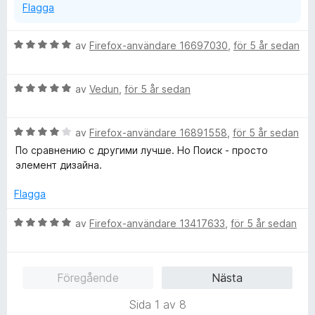
Flagga
a
v
5
B
av
Firefox-användare 16697030
,
för 5 år sedan
e
t
B
y
av
Vedun
,
för 5 år sedan
e
g
t
s
B
y
av
Firefox-användare 16891558
,
för 5 år sedan
a
e
g
t
По сравнению с другими лучше. Но Поиск - просто
t
s
t
элемент дизайна.
y
a
5
g
t
a
Flagga
s
t
v
a
5
5
B
av
Firefox-användare 13417633
,
för 5 år sedan
t
a
e
t
v
t
4
5
y
Föregående
Nästa
a
g
v
s
Sida 1 av 8
5
a