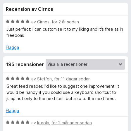
i
,
ö
Recension av Cirnos
2
r
o
a
F
v
B
av
Cirnos
,
för 2 år sedan
i
n
5
e
Just perfect: I can customise it to my liking and it's free as in
r
t
freedom!
y
e
e
g
f
Flagga
s
o
r
a
x
195 recensioner
t
f
t
5
B
av
Steffen
,
för 11 dagar sedan
a
ö
e
Great feed reader. I'd like to suggest one improvement: It
v
t
would be handy if you could use a keyboard shortcut to
5
y
r
jump not only to the next item but also to the next feed.
g
s
Flagga
B
a
t
B
av
kuroki
,
för 2 månader sedan
r
t
e