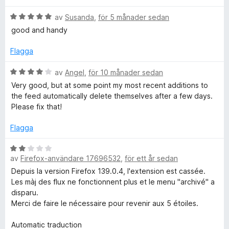
5
t
i
a
B
y
av
Susanda
,
för 5 månader sedan
v
e
g
good and handy
5
t
s
e
y
a
Flagga
g
t
f
s
t
B
av
Angel
,
för 10 månader sedan
a
5
e
Very good, but at some point my most recent additions to
t
a
t
the feed automatically delete themselves after a few days.
t
v
y
Please fix that!
5
5
g
a
s
Flagga
v
a
5
t
B
t
av
Firefox-användare 17696532
,
för ett år sedan
e
4
t
Depuis la version Firefox 139.0.4, l'extension est cassée.
a
y
Les màj des flux ne fonctionnent plus et le menu "archivé" a
v
g
disparu.
5
s
Merci de faire le nécessaire pour revenir aux 5 étoiles.
a
t
Automatic traduction