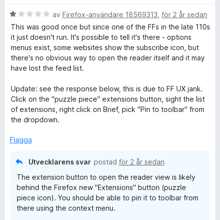
B
av
Firefox-användare 18569313
,
för 2 år sedan
e
This was good once but since one of the FFs in the late 110s
t
it just doesn't run. It's possible to tell it's there - options
y
menus exist, some websites show the subscribe icon, but
g
there's no obvious way to open the reader itself and it may
s
have lost the feed list.
a
t
Update: see the response below, this is due to FF UX jank.
t
Click on the "puzzle piece" extensions button, sight the list
1
of extensions, right click on Brief, pick "Pin to toolbar" from
a
the dropdown.
v
5
Flagga
Utvecklarens svar
postad
för 2 år sedan
The extension button to open the reader view is likely
behind the Firefox new "Extensions" button (puzzle
piece icon). You should be able to pin it to toolbar from
there using the context menu.