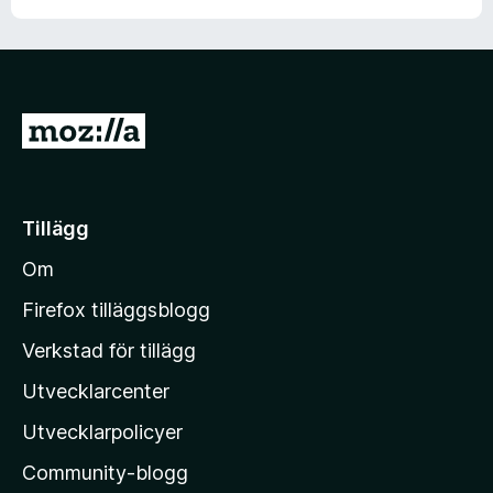
t
t
5
a
v
G
5
å
t
i
Tillägg
l
Om
l
M
Firefox tilläggsblogg
o
Verkstad för tillägg
z
Utvecklarcenter
i
l
Utvecklarpolicyer
l
Community-blogg
a