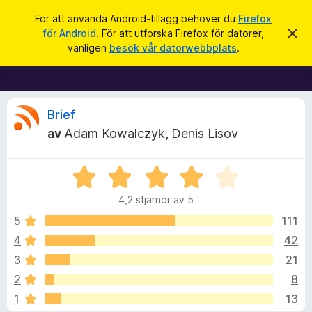
S
Logga in
För att använda Android-tillägg behöver du
Firefox
ö
för Android
. För att utforska Firefox för datorer,
A
W
v
k
vänligen
besök vår datorwebbplats
.
v
e
i
b
s
a
b
d
l
R
e
Brief
t
ä
av
Adam Kowalczyk
,
Denis Lisov
t
s
e
a
m
a
e
B
r
c
d
e
d
t
4,2 stjärnor av 5
e
t
i
e
l
y
5
111
a
l
g
n
4
42
l
n
d
s
e
ä
3
21
a
g
t
s
2
8
t
g
1
13
4
f