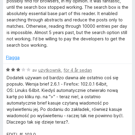
possibly find for browsers, in my opinion. It was fantastic,
v
g
until the search box stopped working. The search box is the
5
s
absolutely essential base part of this reader. It enabled
a
searching through abstracts and reduce the posts only to
t
matches. Otherwise, reading through 10000 entries per day
t
is impossible. Almost 5 years past, but the search option still
5
not working. I'd be willing to pay the developers to get the
a
search box working.
v
5
Flagga
B
av
użytkownik
,
för 4 år sedan
e
Dodatek używam od bardzo dawna ale ostatnio coś się
t
popsuło. Wersja brief 2.6.1 - Firefox: 102.0.1 64bit,
y
OS: Linuks 64bit. Kiedyś automatycznie otwierało nową
g
kartę po kliku np. na ">" - teraz nie!, a ostatnio
s
automatycznie brief kasuje czytaną wiadomość po
a
wyświetleniu jej. Po dodaniu do zakładek, również kasuje
t
wiadomość po wyświetleniu - raczej tak nie powinno być!.
t
Dlaczego tak się dzieje teraz?.
3
a
EDIT!. ff. 103.0