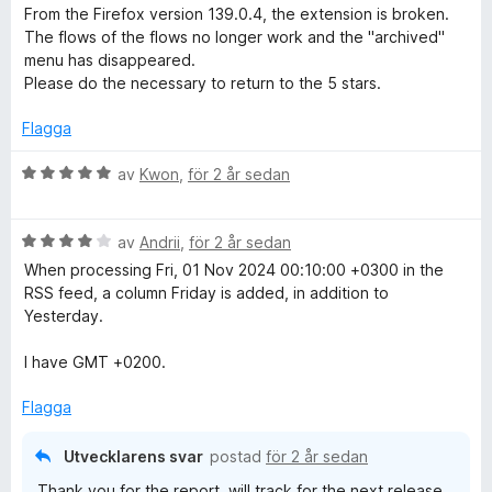
t
From the Firefox version 139.0.4, the extension is broken.
2
The flows of the flows no longer work and the "archived"
a
menu has disappeared.
v
Please do the necessary to return to the 5 stars.
5
Flagga
B
av
Kwon
,
för 2 år sedan
e
t
B
y
av
Andrii
,
för 2 år sedan
e
g
When processing Fri, 01 Nov 2024 00:10:00 +0300 in the
t
s
RSS feed, a column Friday is added, in addition to
y
a
Yesterday.
g
t
s
t
I have GMT +0200.
a
5
t
a
Flagga
t
v
4
5
Utvecklarens svar
postad
för 2 år sedan
a
Thank you for the report, will track for the next release.