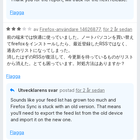
v
5
Flagga
B
av
Firefox-användare 14626877
,
för 2 år sedan
e
前の端末では快適に使っていました。ノートパソコンを買い替え
t
てfirefoxをインストールしたら、最近登録したRSSではなく、
y
過去のリストになってしまった。
g
消したはずのRSSが復活して、今更新を待っているものがリスト
s
から消えた。とても困っています。対処方法はありますか？
a
t
Flagga
t
3
Utvecklarens svar
postad
för 2 år sedan
a
Sounds like your feed list has grown too much and
v
Firefox Sync is stuck with an old version. That means
5
you'll need to export the feed list from the old device
and import it on the new one.
Flagga