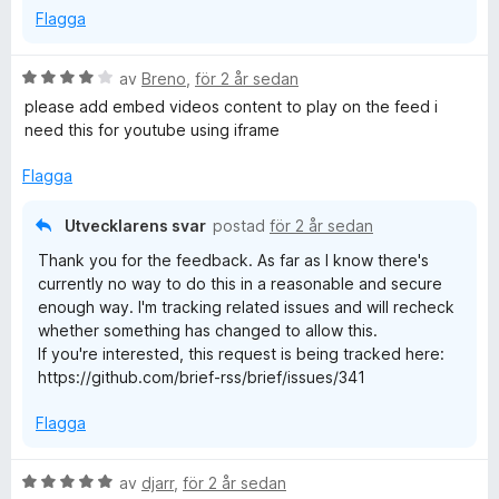
Flagga
B
av
Breno
,
för 2 år sedan
e
please add embed videos content to play on the feed i
t
need this for youtube using iframe
y
g
Flagga
s
a
Utvecklarens svar
postad
för 2 år sedan
t
Thank you for the feedback. As far as I know there's
t
currently no way to do this in a reasonable and secure
4
enough way. I'm tracking related issues and will recheck
a
whether something has changed to allow this.
v
If you're interested, this request is being tracked here:
5
https://github.com/brief-rss/brief/issues/341
Flagga
B
av
djarr
,
för 2 år sedan