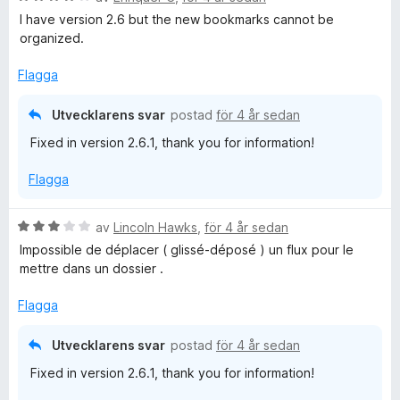
e
I have version 2.6 but the new bookmarks cannot be
t
organized.
y
g
Flagga
s
a
Utvecklarens svar
postad
för 4 år sedan
t
Fixed in version 2.6.1, thank you for information!
t
4
Flagga
a
v
5
B
av
Lincoln Hawks
,
för 4 år sedan
e
Impossible de déplacer ( glissé-déposé ) un flux pour le
t
mettre dans un dossier .
y
g
Flagga
s
a
Utvecklarens svar
postad
för 4 år sedan
t
Fixed in version 2.6.1, thank you for information!
t
3