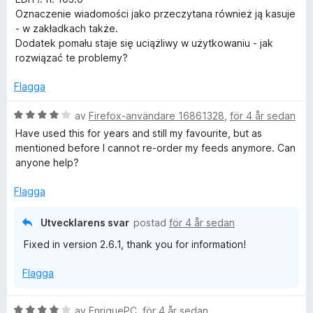
v
Oznaczenie wiadomości jako przeczytana również ją kasuje
5
- w zakładkach także.
Dodatek pomału staje się uciążliwy w użytkowaniu - jak
rozwiązać te problemy?
Flagga
B
av
Firefox-användare 16861328
,
för 4 år sedan
e
Have used this for years and still my favourite, but as
t
mentioned before I cannot re-order my feeds anymore. Can
y
anyone help?
g
s
Flagga
a
t
Utvecklarens svar
postad
för 4 år sedan
t
Fixed in version 2.6.1, thank you for information!
4
a
Flagga
v
5
B
av
EnriquePC
,
för 4 år sedan