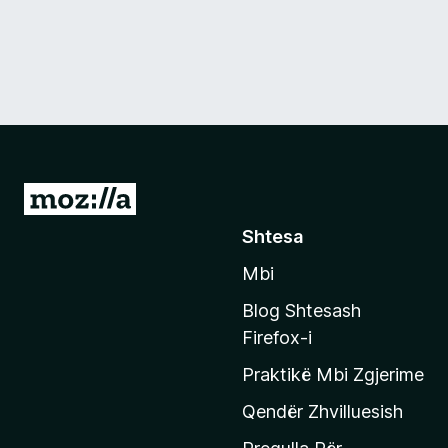
S
h
Shtesa
k
Mbi
o
n
Blog Shtesash
i
Firefox-i
t
Praktikë Mbi Zgjerime
e
f
Qendër Zhvilluesish
a