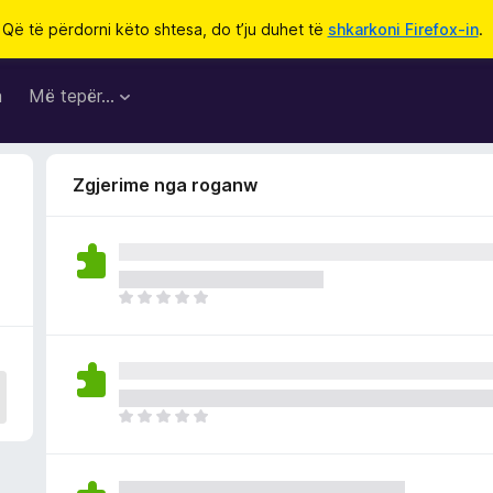
Që të përdorni këto shtesa, do t’ju duhet të
shkarkoni Firefox-in
.
a
Më tepër…
Zgjerime nga roganw
E
n
d
e
p
a
E
v
n
l
d
e
e