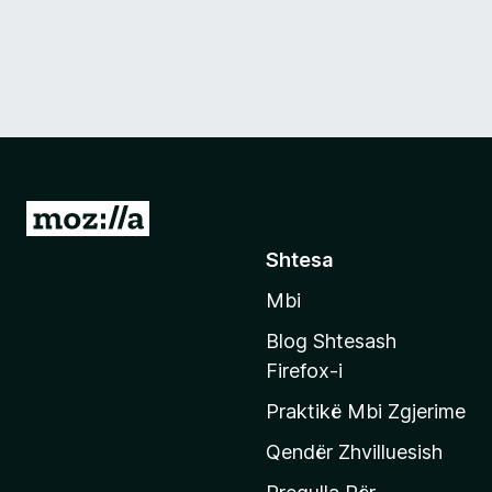
S
h
Shtesa
k
Mbi
o
n
Blog Shtesash
i
Firefox-i
t
Praktikë Mbi Zgjerime
e
f
Qendër Zhvilluesish
a