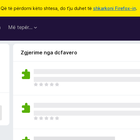
Që të përdorni këto shtesa, do t’ju duhet të
shkarkoni Firefox-in
.
a
Më tepër…
Zgjerime nga dcfavero
E
n
d
e
p
a
E
v
n
l
d
e
e