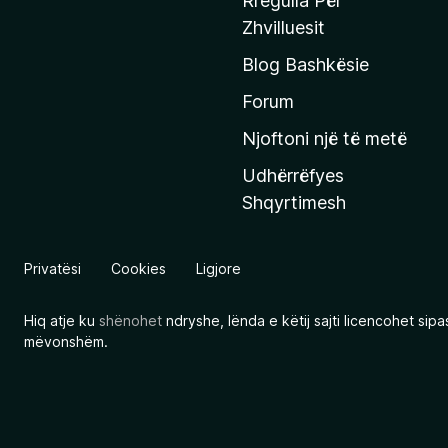
Rregulla Për
q
Zhvilluesit
j
Blog Bashkësie
a
h
Forum
y
Njoftoni një të metë
r
Udhërrëfyes
ë
Shqyrtimesh
s
e
e
Privatësi
Cookies
Ligjore
M
o
Hiq atje ku
shënohet
ndryshe, lënda e këtij sajti licencohet sip
z
mëvonshëm.
i
l
l