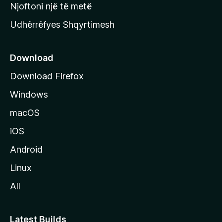
y
Njoftoni një të metë
r
Udhërrëfyes Shqyrtimesh
ë
s
e
Download
e
Download Firefox
M
Windows
o
z
macOS
i
iOS
l
l
Android
a
Linux
-
All
s
Latest Builds