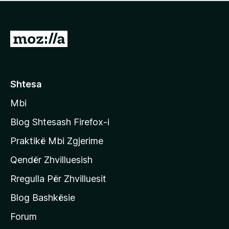
e
r
p
ë
a
s
v
S
i
l
m
h
e
e
k
r
ë
o
Shtesa
s
n
i
Mbi
i
m
t
e
Blog Shtesash Firefox-i
e
Praktikë Mbi Zgjerime
f
Qendër Zhvilluesish
a
q
Rregulla Për Zhvilluesit
j
Blog Bashkësie
a
h
Forum